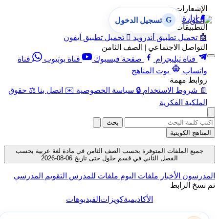
الإشعارات
🔔
إدارة الإشعارات
G
تسجيل الدخول
التطبيقات
🤖
تحميل تطبيق أندرويد

تحميل تطبيق آيفون
التواصل الاجتماعي | الصف الثامن
قناة تيليجرام
صفحة فيسبوك
قناة يوتيوب
قناة
واتساب
بوت المناهج
روابط مهمة
📄
شروط الاستخدام
🔒
سياسة الخصوصية
✉️
اتصل بنا
⚖️
حقوق
الملكية الفكرية
بحث
المناهج الكويتية
جميع الملفات المتوفرة بحسب الصف الثامن في مادة لغة عربية بحسب
الفصل الثاني في قسم حلول حتى تاريخ 06-08-2026
المدرسون
الأخبار
ملفات اليوم
ملفات للمدرس
التقويم المدرسي
تم نسخ الرابط
الأكاديمية
كويزات
الفيديوهات