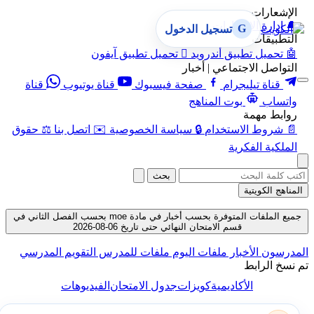
الإشعارات
🔔
إدارة الإشعارات
G
تسجيل الدخول
التطبيقات
🤖
تحميل تطبيق أندرويد

تحميل تطبيق آيفون
التواصل الاجتماعي | أخبار
قناة تيليجرام
صفحة فيسبوك
قناة يوتيوب
قناة
واتساب
بوت المناهج
روابط مهمة
📄
شروط الاستخدام
🔒
سياسة الخصوصية
✉️
اتصل بنا
⚖️
حقوق
الملكية الفكرية
بحث
المناهج الكويتية
جميع الملفات المتوفرة بحسب أخبار في مادة moe بحسب الفصل الثاني في
قسم الامتحان النهائي حتى تاريخ 06-08-2026
المدرسون
الأخبار
ملفات اليوم
ملفات للمدرس
التقويم المدرسي
تم نسخ الرابط
الأكاديمية
كويزات
جدول الامتحان
الفيديوهات