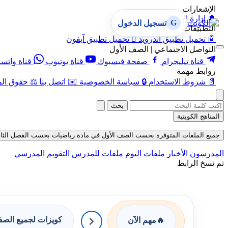
الإشعارات
🔔
إدارة الإشعارات
G
تسجيل الدخول
التطبيقات
🤖
تحميل تطبيق أندرويد

تحميل تطبيق آيفون
التواصل الاجتماعي | الصف الأول
قناة تيليجرام
صفحة فيسبوك
قناة يوتيوب
قناة واتس
روابط مهمة
📄
شروط الاستخدام
🔒
سياسة الخصوصية
✉️
اتصل بنا
⚖️
حقوق الم
بحث
المناهج الكويتية
جميع الملفات المتوفرة بحسب الصف الأول في مادة رياضيات بحسب الفصل الثاني في ق
المدرسون
الأخبار
ملفات اليوم
ملفات للمدرس
التقويم المدرسي
تم نسخ الرابط
كويزات لجميع الص
🔥
مهم الآن