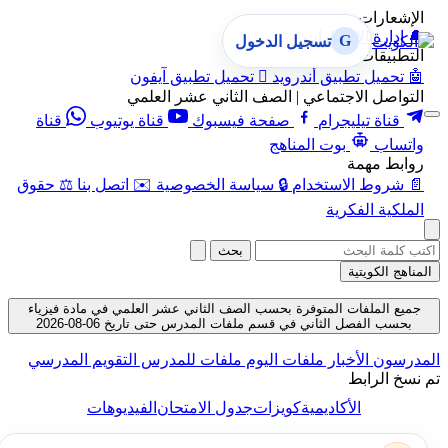
الإشعارات
🔔
إدارة الإشعارات
G
تسجيل الدخول
التطبيقات
🤖
تحميل تطبيق أندرويد

تحميل تطبيق آيفون
التواصل الاجتماعي | الصف الثاني عشر العلمي
قناة تيليجرام
صفحة فيسبوك
قناة يوتيوب
قناة
واتساب
بوت المناهج
روابط مهمة
📄
شروط الاستخدام
🔒
سياسة الخصوصية
✉️
اتصل بنا
⚖️
حقوق
الملكية الفكرية
بحث
المناهج الكويتية
جميع الملفات المتوفرة بحسب الصف الثاني عشر العلمي في مادة فيزياء
بحسب الفصل الثاني في قسم ملفات المدرس حتى تاريخ 06-08-2026
المدرسون
الأخبار
ملفات اليوم
ملفات للمدرس
التقويم المدرسي
تم نسخ الرابط
الأكاديمية
كويزات
جدول الامتحان
الفيديوهات