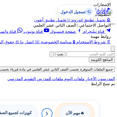
الإشعارات
🔔
إدارة الإشعارات
G
تسجيل الدخول
التطبيقات
🤖
تحميل تطبيق أندرويد

تحميل تطبيق آيفون
التواصل الاجتماعي | الصف الثاني عشر العلمي
قناة تيليجرام
صفحة فيسبوك
قناة يوتيوب
قناة واتس
روابط مهمة
📄
شروط الاستخدام
🔒
سياسة الخصوصية
✉️
اتصل بنا
⚖️
حقوق الم
بحث
المناهج الكويتية
جميع الملفات المتوفرة بحسب الصف الثاني عشر العلمي في مادة فيزياء بحسب الفصل
المدرسون
الأخبار
ملفات اليوم
ملفات للمدرس
التقويم المدرسي
تم نسخ الرابط
كويزات لجميع الص
🔥
مهم الآن