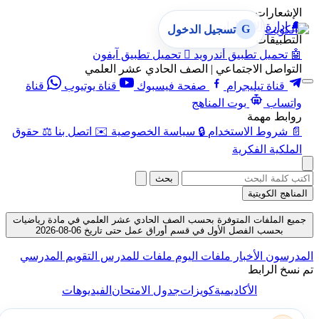
الإشعارات
🔔
إدارة الإشعارات
G
تسجيل الدخول
التطبيقات
🤖
تحميل تطبيق أندرويد

تحميل تطبيق آيفون
التواصل الاجتماعي | الصف الحادي عشر العلمي
قناة تيليجرام
صفحة فيسبوك
قناة يوتيوب
قناة
واتساب
بوت المناهج
روابط مهمة
📄
شروط الاستخدام
🔒
سياسة الخصوصية
✉️
اتصل بنا
⚖️
حقوق
الملكية الفكرية
بحث
المناهج الكويتية
جميع الملفات المتوفرة بحسب الصف الحادي عشر العلمي في مادة رياضيات
بحسب الفصل الأول في قسم أوراق عمل حتى تاريخ 06-08-2026
المدرسون
الأخبار
ملفات اليوم
ملفات للمدرس
التقويم المدرسي
تم نسخ الرابط
الأكاديمية
كويزات
جدول الامتحان
الفيديوهات