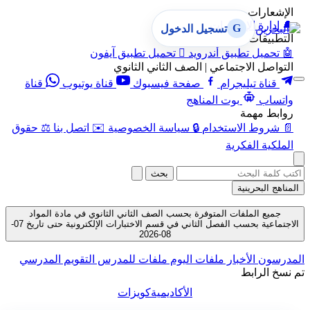
الإشعارات
🔔
إدارة الإشعارات
G
تسجيل الدخول
التطبيقات
🤖
تحميل تطبيق أندرويد

تحميل تطبيق آيفون
التواصل الاجتماعي | الصف الثاني الثانوي
قناة تيليجرام
صفحة فيسبوك
قناة يوتيوب
قناة
واتساب
بوت المناهج
روابط مهمة
📄
شروط الاستخدام
🔒
سياسة الخصوصية
✉️
اتصل بنا
⚖️
حقوق
الملكية الفكرية
بحث
المناهج البحرينية
جميع الملفات المتوفرة بحسب الصف الثاني الثانوي في مادة المواد
الاجتماعية بحسب الفصل الثاني في قسم الاختبارات الإلكترونية حتى تاريخ 07-
08-2026
المدرسون
الأخبار
ملفات اليوم
ملفات للمدرس
التقويم المدرسي
تم نسخ الرابط
الأكاديمية
كويزات