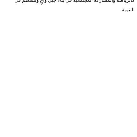
كالرياضة والمشاركة المجتمعية في بناء جيل واعٍ ومساهم في
التنمية.