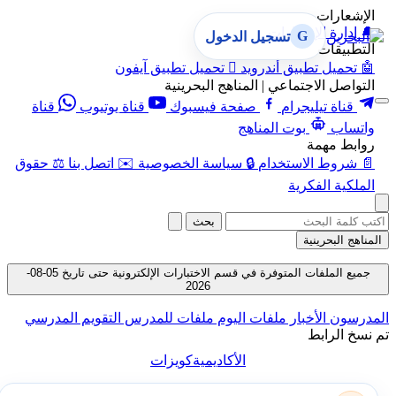
الإشعارات
🔔
إدارة الإشعارات
G
تسجيل الدخول
التطبيقات
🤖
تحميل تطبيق أندرويد

تحميل تطبيق آيفون
التواصل الاجتماعي | المناهج البحرينية
قناة تيليجرام
صفحة فيسبوك
قناة يوتيوب
قناة
واتساب
بوت المناهج
روابط مهمة
📄
شروط الاستخدام
🔒
سياسة الخصوصية
✉️
اتصل بنا
⚖️
حقوق
الملكية الفكرية
بحث
المناهج البحرينية
جميع الملفات المتوفرة في قسم الاختبارات الإلكترونية حتى تاريخ 05-08-
2026
المدرسون
الأخبار
ملفات اليوم
ملفات للمدرس
التقويم المدرسي
تم نسخ الرابط
الأكاديمية
كويزات