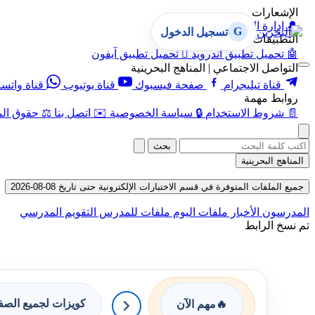
الإشعارات
🔔
إدارة الإشعارات
G
تسجيل الدخول
التطبيقات
🤖
تحميل تطبيق أندرويد

تحميل تطبيق آيفون
التواصل الاجتماعي | المناهج البحرينية
قناة تيليجرام
صفحة فيسبوك
قناة يوتيوب
قناة واتس
روابط مهمة
📄
شروط الاستخدام
🔒
سياسة الخصوصية
✉️
اتصل بنا
⚖️
حقوق الم
بحث
المناهج البحرينية
جميع الملفات المتوفرة في قسم الاختبارات الإلكترونية حتى تاريخ 08-08-2026
المدرسون
الأخبار
ملفات اليوم
ملفات للمدرس
التقويم المدرسي
تم نسخ الرابط
كويزات لجميع الص
🔥
مهم الآن