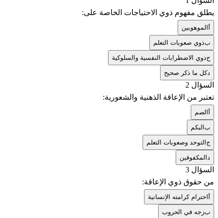
السؤال 1
يطلق مفهوم ذوي الاحتياجات الخاصة على:
أ
الموهوبين
ب
ذوي صعوبات التعلم
ج
ذوي الاضطرابات النفسية والسلوكية
د
كل ما ذكر صحيح
السؤال 2
تعتبر من الإعاقة الذهنية والشعورية:
أ
الصم
ب
البكم
ج
التوحد وصعوبات التعلم
د
المكفوفين
السؤال 3
من حقوق ذوي الإعاقة:
أ
احترام كرامته الإنسانية
ب
زجه في الحروب