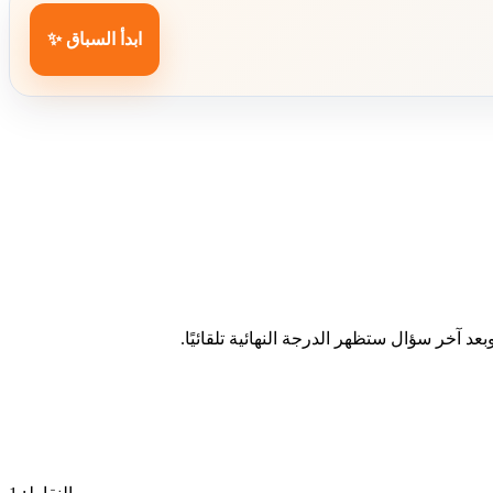
ابدأ السباق ✨
د آخر سؤال ستظهر الدرجة النهائية تلقائيًا.