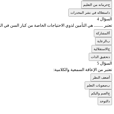
ج
حرمانه من التعليم
د
استغلاله في نشر المخدرات
السؤال 4
تعتبر ......... هي التأمين لذوي الاحتياجات الخاصة من كبار السن في ا
أ
المشاركة
ب
الرعاية
ج
الاستقلالية
د
تحقيق الذات
السؤال 5
تعتبر من الإعاقة السمعية والكلامية:
أ
ضعف النظر
ب
صعوبات التعلم
ج
الصم والبكم
د
التوحد