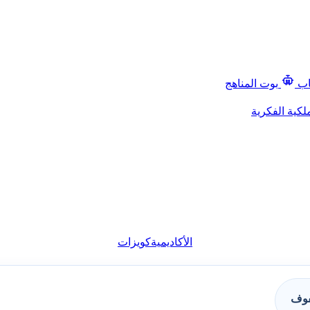
اب
بوت المناهج
لكية الفكرية
الأكاديمية
كويزات
فوف