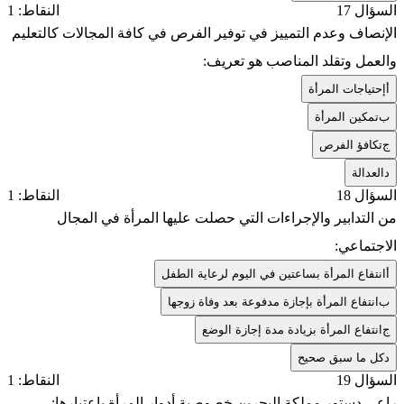
السؤال 17
النقاط: 1
الإنصاف وعدم التمييز في توفير الفرص في كافة المجالات كالتعليم
والعمل وتقلد المناصب هو تعريف:
أ
إحتياجات المرأة
ب
تمكين المرأة
ج
تكافؤ الفرص
د
العدالة
السؤال 18
النقاط: 1
من التدابير والإجراءات التي حصلت عليها المرأة في المجال
الاجتماعي:
أ
انتفاع المرأة بساعتين في اليوم لرعاية الطفل
ب
انتفاع المرأة بإجازة مدفوعة بعد وفاة زوجها
ج
انتفاع المرأة بزيادة مدة إجازة الوضع
د
كل ما سبق صحيح
السؤال 19
النقاط: 1
راعی دستور مملكة البحرين خصوصية أدوار المرأة باعتبارها: