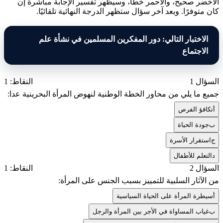
الأخضر صحيح، والأحمر خطأ، وسيظهر تفسير الإجابة مباشرة إن
كان متوفرًا. وبعد آخر سؤال ستظهر الدرجة النهائية تلقائيًا.
الاختبار التالي: دور المفكرين المسلمين في نشأة علم
الاجتماع
السؤال 1
النقاط: 1
جميع ما يلي من محاور الخطة الوطنية لنهوض المرأة البحرينية عدا:
أ
تكافؤ الفرص
ب
جودة الحياة
ج
استقرار الأسرة
د
التعلم للأطفال
السؤال 2
النقاط: 1
من الآثار السلبية للتمييز بسبب الجنس على المرأة:
أ
سيطرة المرأة على الحياة السياسية
ب
غياب المساواة في الأجر بين المرأة والرجل