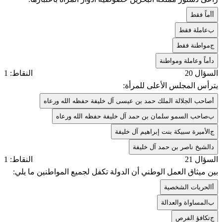
أ
أماً فقط
ب
عاملة فقط
ج
مواطنة فقط
د
أماً وعاملة ومواطنة
السؤال 20
النقاط: 1
يترأس المجلس الأعلى للمرأة:
أ
صاحب الجلالة الملك حمد بن عيسى آل خليفة حفظه الله ورعاه
ب
صاحب السمو سلمان بن حمد آل خليفة حفظه الله ورعاه
ج
الأميرة سبيكة بنت إبراهيم آل خليفة
د
الشيخ ناصر بن حمد آل خليفة
السؤال 21
النقاط: 1
بين ميثاق العمل الوطني أن الدولة تكفل لجميع المواطنين ما يلي:
أ
الحريات الشخصية
ب
المساواة والعدالة
ج
تكافؤ الفرص