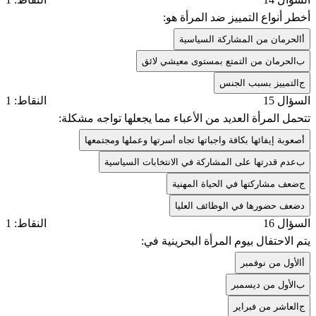
أخطر أنواع التمييز ضد المرأة هو:
أ
الحرمان من المشاركة السياسية
ب
الحرمان من التمتع بمستوى معيشي لائق
ج
التمييز بسبب الجنس
السؤال 15
النقاط: 1
تتحمل المرأة العديد من الأعباء مما يجعلها تواجه مشكلة:
أ
صعوبة إيفائها بكافة واجباتها تجاه أسرتها وعملها ومجتمعها
ب
عدم قدرتها على المشاركة في الانتخابات السياسية
ج
ضعف مشاركتها في الحياة المهنية
د
ضعف حضورها في الوظائف العليا
السؤال 16
النقاط: 1
يتم الاحتفال بيوم المرأة البحرينية في:
أ
الأول من نوفمبر
ب
الأول من ديسمبر
ج
العاشر من فبراير