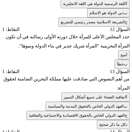
أ
اللغة الرسمية للدولة هي اللغة الانجليزية
ب
دين الدولة هو الاسلام
ج
الشريعة الاسلامية مصدر رئيسي للتشريع
السؤال 12
النقاط: 1
حدد المجلس الأعلى للمرأة خلال دورته الأولى رسالته في أن تكون
المرأة البحرينية "المرأة شريك جدير في بناء الدولة ونموها".
أ
صح
ب
خطأ
السؤال 13
النقاط: 1
من أهم النصوص التي صادقت عليها مملكة البحرين الضامنة لحقوق
المرأة:
أ
اتفاقية القضاء على جميع أشكال التمييز
ب
العهد الدولي الخاص بالحقوق المدنية والسياسية
ج
العهد الدولي الخاص بالحقوق الاقتصادية والاجتماعية والثقافية
د
كل ما ذكر صحيح
السؤال 14
النقاط: 1