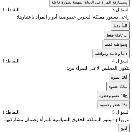
ج
مشاركة المرأة في الحياة المهنية بصورة فاعلة
السؤال 3
النقاط: 1
راعی دستور مملكة البحرين خصوصية أدوار المرأة باعتبارها:
أ
أماً فقط
ب
عاملة فقط
ج
مواطنة فقط
د
أماً وعاملة ومواطنة
السؤال 4
النقاط: 1
يتكون المجلس الأعلى للمرأة من:
أ
16 عضوة
ب
20 عضوة
ج
16 عضو وعضوة
د
25 عضو وعضوة
السؤال 5
النقاط: 1
لم يراعِ دستور المملكة الحقوق السياسية للمرأة وضمان مشاركتها.
أ
صح