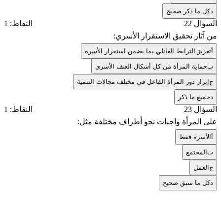
د
كل ما ذكر صحيح
السؤال 22
النقاط: 1
من آثار تحقيق الاستقرار الأسري:
أ
تعزيز الترابط العائلي بما يضمن استقرار الأسرة
ب
حماية المرأة من كل أشكال العنف الأسري
ج
إبراز دور المرأة الفاعل في مختلف مجالات التنمية
د
جميع ما ذكر
السؤال 23
النقاط: 1
على المرأة واجبات نحو أطراف مختلفة مثل:
أ
الأسرة فقط
ب
المجتمع
ج
العمل
د
كل ما سبق صحيح