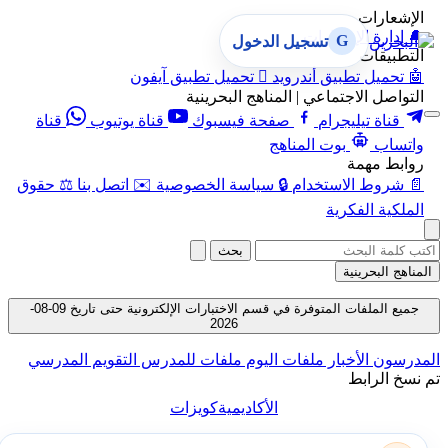
الإشعارات
🔔
إدارة الإشعارات
G
تسجيل الدخول
التطبيقات
🤖
تحميل تطبيق أندرويد

تحميل تطبيق آيفون
التواصل الاجتماعي | المناهج البحرينية
قناة تيليجرام
صفحة فيسبوك
قناة يوتيوب
قناة
واتساب
بوت المناهج
روابط مهمة
📄
شروط الاستخدام
🔒
سياسة الخصوصية
✉️
اتصل بنا
⚖️
حقوق
الملكية الفكرية
بحث
المناهج البحرينية
جميع الملفات المتوفرة في قسم الاختبارات الإلكترونية حتى تاريخ 09-08-
2026
المدرسون
الأخبار
ملفات اليوم
ملفات للمدرس
التقويم المدرسي
تم نسخ الرابط
الأكاديمية
كويزات