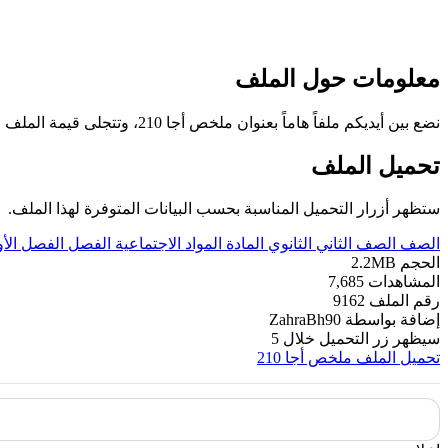
معلومات حول الملف
نضع بين أيديكم ملفاً هاماً بعنوان ملخص أجا 210، وتتجلى قيمة الملف وأهدافه في تعريف الطلاب على ملخص المادة، وذلك وفق منهاج مملكة البحرين.
تحميل الملف
ستظهر أزرار التحميل المناسبة بحسب البيانات المتوفرة لهذا الملف.
الصف
الصف الثاني الثانوي
المادة
المواد الاجتماعية
الفصل
الفصل الأ
الحجم
2.2MB
المشاهدات
7,685
رقم الملف
9162
إضافة بواسطة
ZahraBh90
سيظهر زر التحميل خلال
5
تحميل الملف
ملخص أجا 210