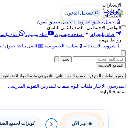
الإشعارات
🔔
إدارة الإشعارات
G
تسجيل الدخول
التطبيقات
🤖
تحميل تطبيق أندرويد

تحميل تطبيق آيفون
التواصل الاجتماعي | الصف الثاني الثانوي
قناة تيليجرام
صفحة فيسبوك
قناة يوتيوب
قناة واتس
روابط مهمة
📄
شروط الاستخدام
🔒
سياسة الخصوصية
✉️
اتصل بنا
⚖️
حقوق الم
بحث
المناهج البحرينية
جميع الملفات المتوفرة بحسب الصف الثاني الثانوي في مادة المواد الاجتماعية بحسب 
المدرسون
الأخبار
ملفات اليوم
ملفات للمدرس
التقويم المدرسي
تم نسخ الرابط
كويزات لجميع الص
🔥
مهم الآن