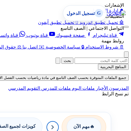
الإشعارات
🔔
إدارة الإشعارات
G
تسجيل الدخول
التطبيقات
🤖
تحميل تطبيق أندرويد

تحميل تطبيق آيفون
التواصل الاجتماعي | الصف التاسع
قناة تيليجرام
صفحة فيسبوك
قناة يوتيوب
قناة واتس
روابط مهمة
📄
شروط الاستخدام
🔒
سياسة الخصوصية
✉️
اتصل بنا
⚖️
حقوق الم
بحث
المناهج البحرينية
جميع الملفات المتوفرة بحسب الصف التاسع في مادة رياضيات بحسب الفصل الأول في قس
المدرسون
الأخبار
ملفات اليوم
ملفات للمدرس
التقويم المدرسي
تم نسخ الرابط
كويزات لجميع الص
🔥
مهم الآن