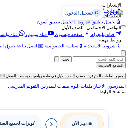
الإشعارات
🔔
إدارة الإشعارات
G
تسجيل الدخول
التطبيقات
🤖
تحميل تطبيق أندرويد

تحميل تطبيق آيفون
التواصل الاجتماعي | الصف الأول
قناة تيليجرام
صفحة فيسبوك
قناة يوتيوب
قناة واتس
روابط مهمة
📄
شروط الاستخدام
🔒
سياسة الخصوصية
✉️
اتصل بنا
⚖️
حقوق الم
بحث
المناهج البحرينية
جميع الملفات المتوفرة بحسب الصف الأول في مادة رياضيات بحسب الفصل الثاني في ق
المدرسون
الأخبار
ملفات اليوم
ملفات للمدرس
التقويم المدرسي
تم نسخ الرابط
كويزات لجميع الص
🔥
مهم الآن