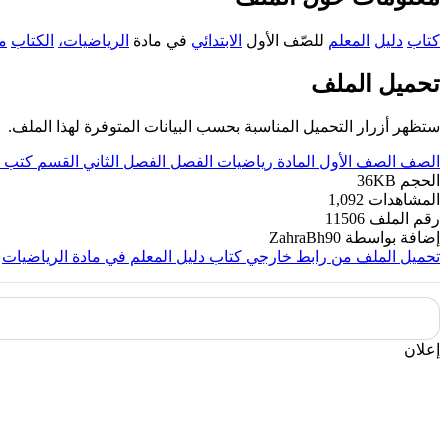
كتاب
دليل
المعلم
للصّف الأول
الابتدائي
في مادة
الرياضيات،
الكتاب
م
تحميل الملف
ستظهر أزرار التحميل المناسبة بحسب البيانات المتوفرة لهذا الملف.
الصف
الصف الأول
المادة
رياضيات
الفصل
الفصل الثاني
القسم
كتب ل
الحجم
36KB
المشاهدات
1,092
رقم الملف
11506
إضافة بواسطة
ZahraBh90
تحميل الملف من رابط خارجي
كتاب دليل المعلم في مادة الرياضيات
إعلان