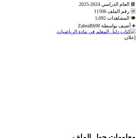
📘
العام الدراسي
2024-2025
🆔
رقم الملف
11506
👁
المشاهدات
1,092
➕
أضيف بواسطة
ZahraBh90
إعلان
معلومات حول الملف