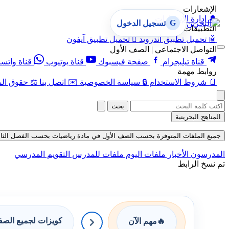
الإشعارات
🔔
إدارة الإشعارات
G
تسجيل الدخول
التطبيقات
🤖
تحميل تطبيق أندرويد

تحميل تطبيق آيفون
التواصل الاجتماعي | الصف الأول
قناة تيليجرام
صفحة فيسبوك
قناة يوتيوب
قناة واتس
روابط مهمة
📄
شروط الاستخدام
🔒
سياسة الخصوصية
✉️
اتصل بنا
⚖️
حقوق الم
بحث
المناهج البحرينية
جميع الملفات المتوفرة بحسب الصف الأول في مادة رياضيات بحسب الفصل الثاني في قس
المدرسون
الأخبار
ملفات اليوم
ملفات للمدرس
التقويم المدرسي
تم نسخ الرابط
كويزات لجميع الص
🔥
مهم الآن