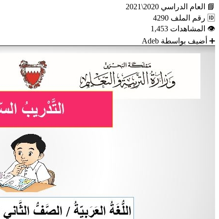
📘
العام الدراسي
2020\2021
🆔
رقم الملف
4290
👁
المشاهدات
1,453
➕
أضيف بواسطة
Adeb