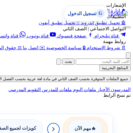
الإشعارات
🔔
إدارة الإشعارات
G
تسجيل الدخول
التطبيقات
🤖
تحميل تطبيق أندرويد

تحميل تطبيق آيفون
التواصل الاجتماعي | الصف الثاني
قناة تيليجرام
صفحة فيسبوك
قناة يوتيوب
قناة واتس
روابط مهمة
📄
شروط الاستخدام
🔒
سياسة الخصوصية
✉️
اتصل بنا
⚖️
حقوق الم
بحث
المناهج البحرينية
جميع الملفات المتوفرة بحسب الصف الثاني في مادة لغة عربية بحسب الفصل الأول في
المدرسون
الأخبار
ملفات اليوم
ملفات للمدرس
التقويم المدرسي
تم نسخ الرابط
كويزات لجميع الص
🔥
مهم الآن