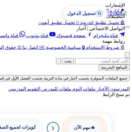
الإشعارات
🔔
إدارة الإشعارات
G
تسجيل الدخول
التطبيقات
🤖
تحميل تطبيق أندرويد

تحميل تطبيق آيفون
التواصل الاجتماعي | أخبار
قناة تيليجرام
صفحة فيسبوك
قناة يوتيوب
قناة واتس
روابط مهمة
📄
شروط الاستخدام
🔒
سياسة الخصوصية
✉️
اتصل بنا
⚖️
حقوق الم
بحث
المناهج البحرينية
جميع الملفات المتوفرة بحسب أخبار في مادة التربية بحسب الفصل الأول في قسم ملفات 
المدرسون
الأخبار
ملفات اليوم
ملفات للمدرس
التقويم المدرسي
تم نسخ الرابط
كويزات لجميع الص
🔥
مهم الآن