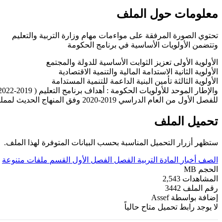
معلومات حول الملف
تحتوي الصورة المرفقة على مواءمات مهام وزارة التربية والتعليم
وتتضمن الأولويات الأساسية في برنامج الحكومة
الأولوية الأولى تعزيز الثوابت الأساسية للدولة والمجتمع
الأولوية الثانية الاستدامة المالية والتنمية الاقتصادية
الأولوية الثالثة تأمين البنية الداعمة للتنمية المستدامة
والإطار الموحد للأولويات الحكومة : أهداف برنامج التعليم ( 2019-2022 ) الارتقاء باداء قطاع التعليم والارتقاء بجودة مهنة التعليم وتوسعة وتعزيز دور المؤسسات التعليمية وتطوير البنية التحتية للتعليم
للفصل الأول من العام الدراسي 2019-2020 وفق المنهاج الحديث لمملكة البحرين. ----- مع التمنيات لجميع الطلبة بالنجاح والتفوق.
تحميل الملف
ستظهر أزرار التحميل المناسبة بحسب البيانات المتوفرة لهذا الملف.
الصف
أخبار
المادة
التربية
الفصل
الفصل الأول
القسم
ملفات متنوعة
الحجم
MB
المشاهدات
2,543
رقم الملف
3442
إضافة بواسطة
Assef
لا يوجد رابط تحميل متاح حالياً