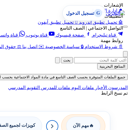
الإشعارات
🔔
إدارة الإشعارات
G
تسجيل الدخول
التطبيقات
🤖
تحميل تطبيق أندرويد

تحميل تطبيق آيفون
التواصل الاجتماعي | الصف التاسع
قناة تيليجرام
صفحة فيسبوك
قناة يوتيوب
قناة واتس
روابط مهمة
📄
شروط الاستخدام
🔒
سياسة الخصوصية
✉️
اتصل بنا
⚖️
حقوق الم
بحث
المناهج البحرينية
جميع الملفات المتوفرة بحسب الصف التاسع في مادة المواد الاجتماعية بحسب الفصل ا
المدرسون
الأخبار
ملفات اليوم
ملفات للمدرس
التقويم المدرسي
تم نسخ الرابط
كويزات لجميع الص
🔥
مهم الآن