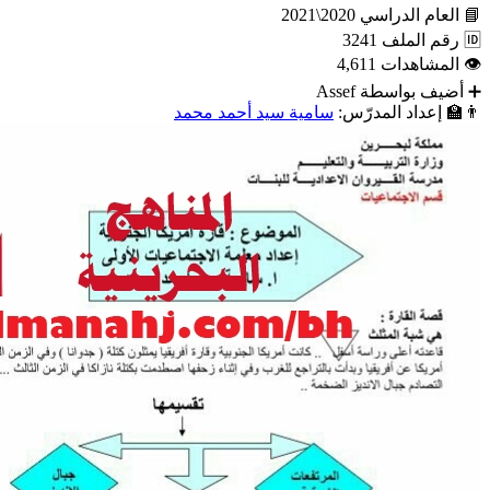
📘
العام الدراسي
2020\2021
🆔
رقم الملف
3241
👁
المشاهدات
4,611
➕
أضيف بواسطة
Assef
👨‍🏫
إعداد المدرّس:
سامية سيد أحمد محمد