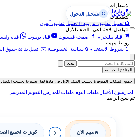
الإشعارات
🔔
إدارة الإشعارات
G
تسجيل الدخول
التطبيقات
🤖
تحميل تطبيق أندرويد

تحميل تطبيق آيفون
التواصل الاجتماعي | الصف الأول
قناة تيليجرام
صفحة فيسبوك
قناة يوتيوب
قناة واتس
روابط مهمة
📄
شروط الاستخدام
🔒
سياسة الخصوصية
✉️
اتصل بنا
⚖️
حقوق الم
بحث
المناهج البحرينية
جميع الملفات المتوفرة بحسب الصف الأول في مادة لغة انجليزية بحسب الفصل الثاني 
المدرسون
الأخبار
ملفات اليوم
ملفات للمدرس
التقويم المدرسي
تم نسخ الرابط
كويزات لجميع الص
🔥
مهم الآن