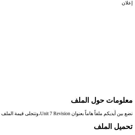
إعلان
معلومات حول الملف
نضع بين أيديكم ملفاً هاماً بعنوان Unit 7 Revision،وتتجلى قيمة الملف وأهدافه في تعريف الطلاب على المراجعة الخاصّة بالامتحان،وذلك وفق منهاج مملكة البحرين.
تحميل الملف