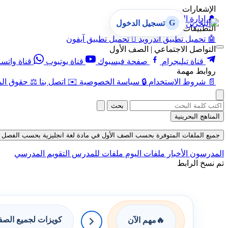
الإشعارات
🔔
إدارة الإشعارات
G
تسجيل الدخول
التطبيقات
🤖
تحميل تطبيق أندرويد

تحميل تطبيق آيفون
التواصل الاجتماعي | الصف الأول
قناة تيليجرام
صفحة فيسبوك
قناة يوتيوب
قناة واتس
روابط مهمة
📄
شروط الاستخدام
🔒
سياسة الخصوصية
✉️
اتصل بنا
⚖️
حقوق الم
بحث
المناهج البحرينية
جميع الملفات المتوفرة بحسب الصف الأول في مادة لغة انجليزية بحسب الفصل الثاني ف
المدرسون
الأخبار
ملفات اليوم
ملفات للمدرس
التقويم المدرسي
تم نسخ الرابط
كويزات لجميع الص
🔥
مهم الآن