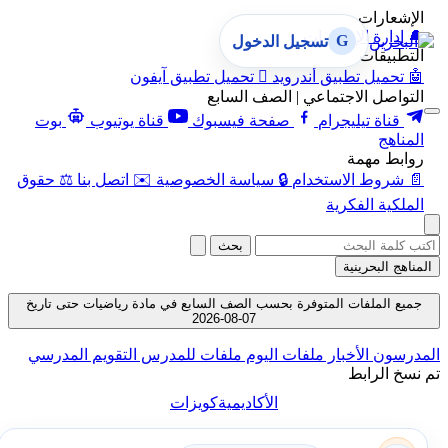
الإشعارات
🔔
إدارة الإشعارات
G
تسجيل الدخول
التطبيقات
🤖
تحميل تطبيق أندرويد

تحميل تطبيق آيفون
التواصل الاجتماعي | الصف السابع
قناة تيليجرام
صفحة فيسبوك
قناة يوتيوب
بوت
المناهج
روابط مهمة
📄
شروط الاستخدام
🔒
سياسة الخصوصية
✉️
اتصل بنا
⚖️
حقوق
الملكية الفكرية
بحث
المناهج البحرينية
جميع الملفات المتوفرة بحسب الصف السابع في مادة رياضيات حتى تاريخ
07-08-2026
المدرسون
الأخبار
ملفات اليوم
ملفات للمدرس
التقويم المدرسي
تم نسخ الرابط
الأكاديمية
كويزات