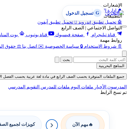
الإشعارات
🔔
إدارة الإشعارات
G
تسجيل الدخول
التطبيقات
🤖
تحميل تطبيق أندرويد

تحميل تطبيق آيفون
التواصل الاجتماعي | الصف الرابع
قناة تيليجرام
صفحة فيسبوك
قناة يوتيوب
بوت المنا
روابط مهمة
📄
شروط الاستخدام
🔒
سياسة الخصوصية
✉️
اتصل بنا
⚖️
حقوق الم
بحث
المناهج البحرينية
جميع الملفات المتوفرة بحسب الصف الرابع في مادة لغة عربية بحسب الفصل الأول في 
المدرسون
الأخبار
ملفات اليوم
ملفات للمدرس
التقويم المدرسي
تم نسخ الرابط
كويزات لجميع الص
🔥
مهم الآن