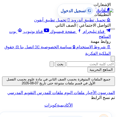
الإشعارات
🔔
إدارة الإشعارات
G
تسجيل الدخول
التطبيقات
🤖
تحميل تطبيق أندرويد

تحميل تطبيق آيفون
التواصل الاجتماعي | الصف الثاني
قناة تيليجرام
صفحة فيسبوك
قناة يوتيوب
بوت
المناهج
روابط مهمة
📄
شروط الاستخدام
🔒
سياسة الخصوصية
✉️
اتصل بنا
⚖️
حقوق
الملكية الفكرية
بحث
المناهج البحرينية
جميع الملفات المتوفرة بحسب الصف الثاني في مادة علوم بحسب الفصل
الأول في قسم ملفات متنوعة حتى تاريخ 07-08-2026
المدرسون
الأخبار
ملفات اليوم
ملفات للمدرس
التقويم المدرسي
تم نسخ الرابط
الأكاديمية
كويزات