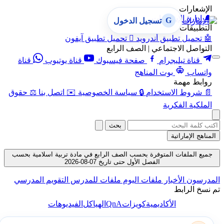
الإشعارات
🔔
إدارة الإشعارات
G
تسجيل الدخول
التطبيقات
🤖
تحميل تطبيق أندرويد

تحميل تطبيق آيفون
التواصل الاجتماعي | الصف الرابع
قناة تيليجرام
صفحة فيسبوك
قناة يوتيوب
قناة
واتساب
بوت المناهج
روابط مهمة
📄
شروط الاستخدام
🔒
سياسة الخصوصية
✉️
اتصل بنا
⚖️
حقوق
الملكية الفكرية
بحث
المناهج الإماراتية
جميع الملفات المتوفرة بحسب الصف الرابع في مادة تربية اسلامية بحسب
الفصل الأول حتى تاريخ 07-08-2026
المدرسون
الأخبار
ملفات اليوم
ملفات للمدرس
التقويم المدرسي
تم نسخ الرابط
QnA
الأكاديمية
كويزات
الهياكل
الفيديوهات