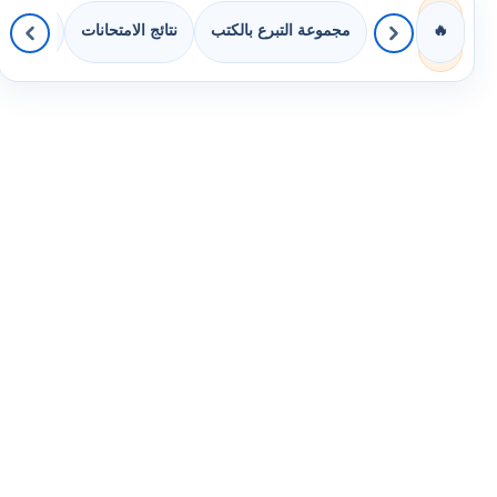
مجموعة التبرع بالكتب
نتائج الامتحانات
كويزات 
🔥