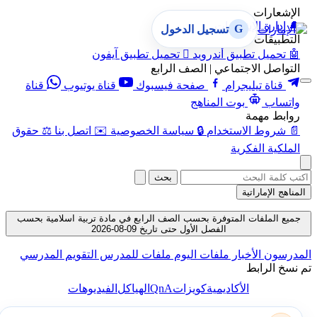
الإشعارات
🔔
إدارة الإشعارات
G
تسجيل الدخول
التطبيقات
🤖
تحميل تطبيق أندرويد

تحميل تطبيق آيفون
التواصل الاجتماعي | الصف الرابع
قناة تيليجرام
صفحة فيسبوك
قناة يوتيوب
قناة
واتساب
بوت المناهج
روابط مهمة
📄
شروط الاستخدام
🔒
سياسة الخصوصية
✉️
اتصل بنا
⚖️
حقوق
الملكية الفكرية
بحث
المناهج الإماراتية
جميع الملفات المتوفرة بحسب الصف الرابع في مادة تربية اسلامية بحسب
الفصل الأول حتى تاريخ 09-08-2026
المدرسون
الأخبار
ملفات اليوم
ملفات للمدرس
التقويم المدرسي
تم نسخ الرابط
QnA
الأكاديمية
كويزات
الهياكل
الفيديوهات