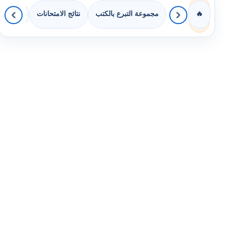
مجموعة التبرع بالكتب
نتائج الامتحانات
كويزات 
🔥