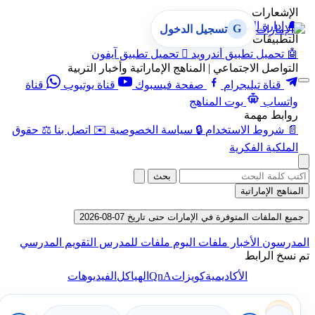
الإشعارات
🔔
إدارة الإشعارات
G
تسجيل الدخول
التطبيقات
🤖
تحميل تطبيق أندرويد

تحميل تطبيق آيفون
التواصل الاجتماعي | المناهج الإماراتية وأخبار التربية
قناة تيليجرام
صفحة فيسبوك
قناة يوتيوب
قناة
واتساب
بوت المناهج
روابط مهمة
📄
شروط الاستخدام
🔒
سياسة الخصوصية
✉️
اتصل بنا
⚖️
حقوق
الملكية الفكرية
بحث
المناهج الإماراتية
جميع الملفات المتوفرة في الإمارات حتى تاريخ 07-08-2026
المدرسون
الأخبار
ملفات اليوم
ملفات للمدرس
التقويم المدرسي
تم نسخ الرابط
QnA
الأكاديمية
كويزات
الهياكل
الفيديوهات