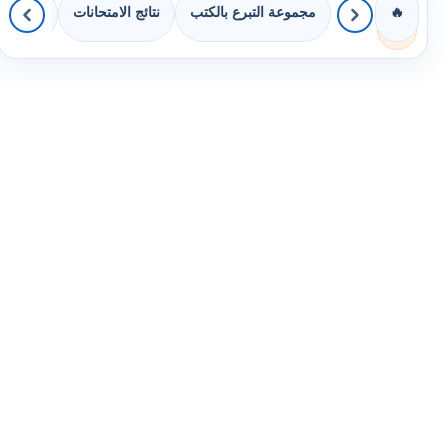
مجموعة التبرع بالكتب
نتائج الامتحانات
كويزات 
🔥