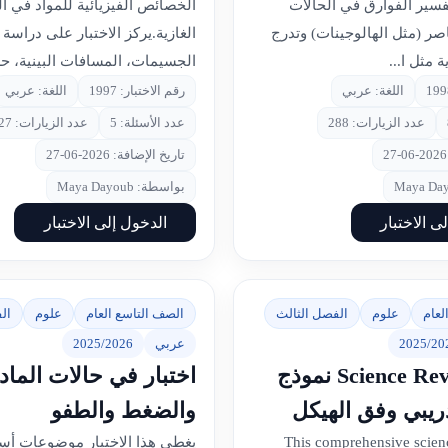
تفسير الفوارق في الحالات
الخصائص الفيزيائية للمواد في ال
ناصر (مثل الهالوجينات) وتدرج
الغازية.يركز الاختبار على دراسة
 مثل ا...
الجسيمات، المسافات البينية، حر
اللغة: عربي
رقم الاختبار: 1997
اللغة: عربي
عدد الزيارات: 288
عدد الأسئلة: 5
عدد الزيارات: 327
تاريخ الإضافة: 2026-06-27
بواسطة: Maya Dayoub
ى الاختبار
الدخول إلى الاختبار
لعام
علوم
الفصل الثالث
الصف التاسع العام
علوم
ال
2025/20
عربي
2025/2026
Science Review Quiz نموذج
اختبار في حالات الماد
دريبي وفق الهيكل
والضغط والطفو
This comprehensive scien
يغطي هذا الاختبار موضوعات أس