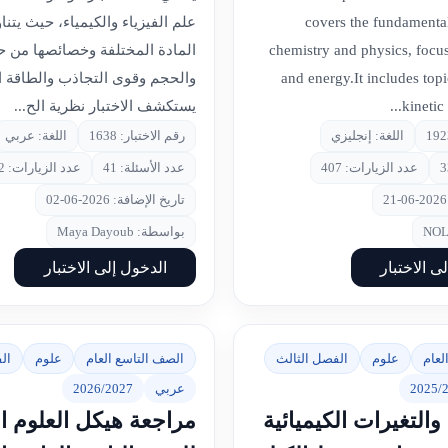
covers the fundamental
علم الفيزياء والكيمياء، حيث يتن
chemistry and physics, focu
المادة المختلفة وخصائصها من 
and energy.It includes topi
والحجم وقوى التجاذب والطاقة ا
kinetic 
يستكشف الاختبار نظرية الح...
اللغة: إنجليزي
رقم الاختبار: 1638
اللغة: عربي
عدد الزيارات: 407
عدد الأسئلة: 41
عدد الزيارات: 842
تاريخ الإضافة: 2026-06-02
بواسطة: Maya Dayoub
ى الاختبار
الدخول إلى الاختبار
لعام
علوم
الفصل الثالث
الصف التاسع العام
علوم
ال
2025/
عربي
2026/2027
التغيرات الكيميائية
مراجعة هيكل العلوم ال