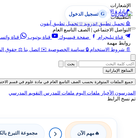
الإشعارات
🔔
إدارة الإشعارات
G
تسجيل الدخول
التطبيقات
🤖
تحميل تطبيق أندرويد

تحميل تطبيق آيفون
التواصل الاجتماعي | الصف التاسع العام
قناة تيليجرام
صفحة فيسبوك
قناة يوتيوب
قناة واتس
روابط مهمة
📄
شروط الاستخدام
🔒
سياسة الخصوصية
✉️
اتصل بنا
⚖️
حقوق الم
بحث
المناهج الإماراتية
جميع الملفات المتوفرة بحسب الصف التاسع العام في مادة علوم في قسم الاختبارات الإلك
المدرسون
الأخبار
ملفات اليوم
ملفات للمدرس
التقويم المدرسي
تم نسخ الرابط
مجموعة التبرع بال
🔥
مهم الآن