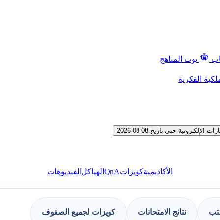
اب
بوت المناهج
لكية الفكرية
ترونية حتى تاريخ 08-08-2026
QnA
الأكاديمية
كويزات
الهياكل
الفيديوهات
كتب
نتائج الامتحانات
كويزات لجميع الصفوف