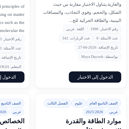
والغازية.يتناول الاختبار مقارنة من حيث
 principles of
الشكل، والحجم، وقوى التجاذب، والمسافات
sing on matter
البينية، والطاقة الحركية للج...
cs such as the
رقم الاختبار: 1996
اللغة: عربي
molecular the...
عدد الأسئلة: 8
عدد الزيارات: 342
رقم الاختبار: 1923
تاريخ الإضافة: 2026-06-27
عدد الأسئلة: 33
بواسطة: Maya Dayoub
تاريخ الإضافة: 2026-06-21
المعلم: NOLOGIA
الدخول إلى الاختبار
الدخول إل
الصف التاسع العام
علوم
الفصل الثالث
الصف التاسع ا
عربي
2025/2026
عربي
2026
موارد الطاقة والقدرة
الخصائص و