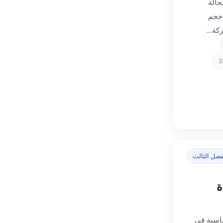
حالة
 حجم
كة...
فصل الثالث
ة
اسية في