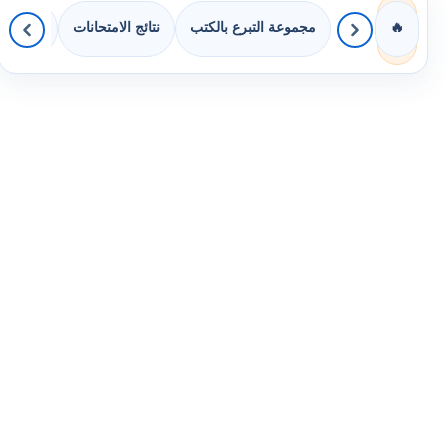
مجموعة التبرع بالكتب
نتائج الامتحانات
كويزات 
🔥