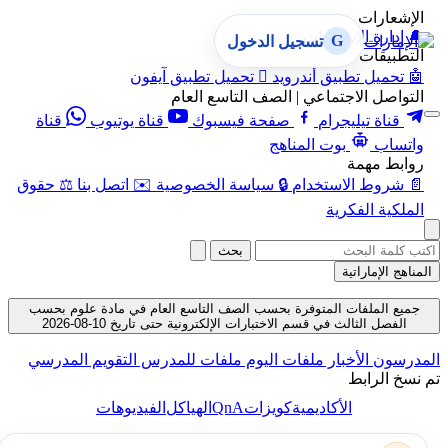
الإشعارات
🔔
إدارة الإشعارات
G
تسجيل الدخول
التطبيقات
🤖
تحميل تطبيق أندرويد

تحميل تطبيق آيفون
التواصل الاجتماعي | الصف التاسع العام
قناة تيليجرام
صفحة فيسبوك
قناة يوتيوب
قناة
واتساب
بوت المناهج
روابط مهمة
📄
شروط الاستخدام
🔒
سياسة الخصوصية
✉️
اتصل بنا
⚖️
حقوق
الملكية الفكرية
بحث
المناهج الإماراتية
جميع الملفات المتوفرة بحسب الصف التاسع العام في مادة علوم بحسب
الفصل الثالث في قسم الاختبارات الإلكترونية حتى تاريخ 10-08-2026
المدرسون
الأخبار
ملفات اليوم
ملفات للمدرس
التقويم المدرسي
تم نسخ الرابط
QnA
الأكاديمية
كويزات
الهياكل
الفيديوهات