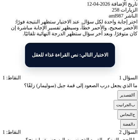
تاريخ الإضافة
2026-04-12
الزيارات
258
الناشر
aml987
اختر إجابة واحدة لكل سؤال. عند الاختيار ستظهر النتيجة فورًا:
الأخضر صحيح، والأحمر خطأ، وسيظهر تفسير الإجابة مباشرة إن
كان متوفرًا. وبعد آخر سؤال ستظهر الدرجة النهائية تلقائيًا.
الاختبار التالي: نص القراءة غذاء للعقل
السؤال 1
النقاط: 1
ما الذي يجعل درب الصعود إلى قمة جبل (سوليمار) زلقًا؟
أ
القصدير
ب
الجرانيت
ج
النحاس
د
الفضة
السؤال 2
النقاط: 1
ما الحجر النيزكي الفريد الذي نسبت إليه جزيرة بيليتونج؟