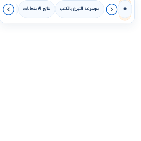
مجموعة التبرع بالكتب
نتائج الامتحانات
كويزات 
🔥