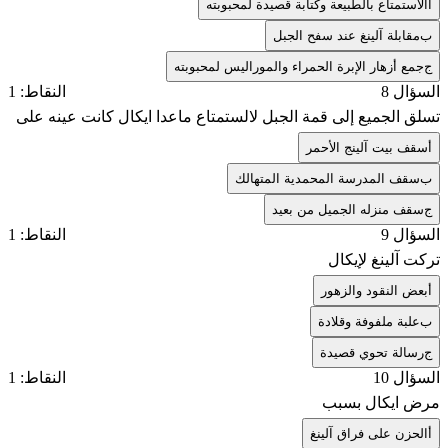
أ
الاستمتاع بالطبيعة وكتابة قصيدة لمحبوبته
ب
مقابلة آلينغ عند سفح الجبل
ج
جمع أزهار الإبرة الحمراء والموراليس لمحبوبته
السؤال 8
النقاط: 1
تسلق الجميع إلى قمة الجبل لالستمتاع ماعدا ايكال كانت عينه على
أ
سقف بيت آلينج الأحمر
ب
سقف المدرسة المحمدية المتهالك
ج
سقف منزله الجميل من بعيد
السؤال 9
النقاط: 1
تركت آلينغ لإيكال
أ
بعض النقود والزهور
ب
علبة ملفوفة وقلادة
ج
رسالة تحوي قصيدة
السؤال 10
النقاط: 1
مرض ايكال بسبب
أ
الحزن على فراق آلينغ