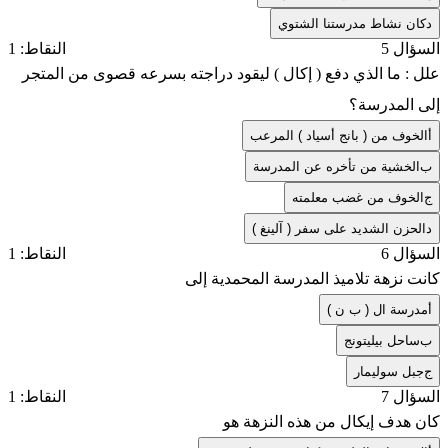
د
كان نشاط مدرستنا الشتوي
السؤال 5
النقاط: 1
علل : ما الذي دفع ( إكال ) ليقود دراجته بسرعه قصوى من المتجر
إلى المدرسة؟
أ
الخوف من ( بانج أسياد ) المرعب
ب
الخشية من تأخره عن المدرسة
ج
الخوف من غضب معلمته
د
الحزن الشديد على سفر ( آلينغ )
السؤال 6
النقاط: 1
كانت نزهة تلاميذ المدرسة المحمدية إلى
أ
مدرسة ال ( ب ن )
ب
ساحل بيليتونج
ج
جبل سوليمار
السؤال 7
النقاط: 1
كان هدف إيكال من هذه النزهة هو