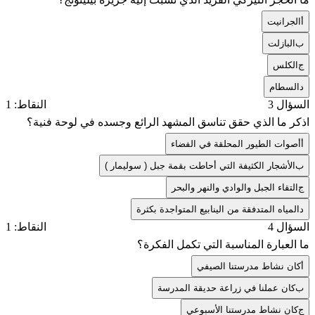
أ
الجرانيت
ب
البازلت
ج
الكلس
د
السطام
السؤال 3
النقاط: 1
اذكر ما الذي حقق تناسق المشهد الرائع وجسده في لوحة فنية؟
أ
أصوات الطيور المحلقة في الفضاء
ب
الأشجار الكثيفة التي أحاطت بقمة جبل ( سوليمار )
ج
التقاء الجبل والوادي والنهر والبحر
د
المياه المتدفقة من الينابيع المتواجدة بكثرة
السؤال 4
النقاط: 1
ما العبارة المناسبة التي تكمل الفكرة؟
أ
كان نشاط مدرستنا الصيفي
ب
كان عملنا في زراعة حديقة المدرسة
ج
كان نشاط مدرستنا الأسبوعي