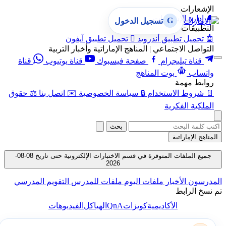
الإشعارات
🔔
إدارة الإشعارات
G
تسجيل الدخول
التطبيقات
🤖
تحميل تطبيق أندرويد

تحميل تطبيق آيفون
التواصل الاجتماعي | المناهج الإماراتية وأخبار التربية
قناة تيليجرام
صفحة فيسبوك
قناة يوتيوب
قناة
واتساب
بوت المناهج
روابط مهمة
📄
شروط الاستخدام
🔒
سياسة الخصوصية
✉️
اتصل بنا
⚖️
حقوق
الملكية الفكرية
بحث
المناهج الإماراتية
جميع الملفات المتوفرة في قسم الاختبارات الإلكترونية حتى تاريخ 08-08-
2026
المدرسون
الأخبار
ملفات اليوم
ملفات للمدرس
التقويم المدرسي
تم نسخ الرابط
QnA
الأكاديمية
كويزات
الهياكل
الفيديوهات