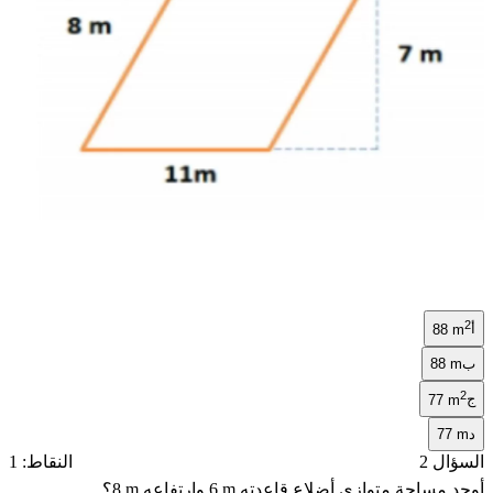
2
أ
88 m
ب
88 m
2
ج
77 m
د
77 m
السؤال 2
النقاط: 1
أوجد مساحة متوازي أضلاع قاعدته
6 m
وارتفاعه
8 m
؟