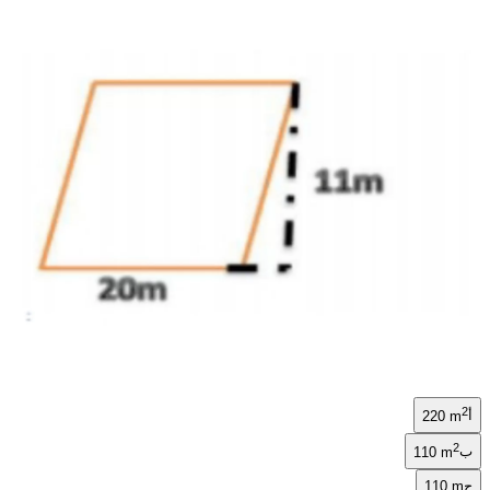
2
أ
220 m
2
ب
110 m
ج
110 m