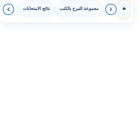
مجموعة التبرع بالكتب
نتائج الامتحانات
كويزات 
🔥