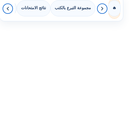
مجموعة التبرع بالكتب
نتائج الامتحانات
كويزات 
🔥