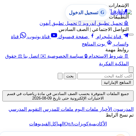
الإشعارات
🔔
إدارة الإشعارات
G
تسجيل الدخول
التطبيقات
🤖
تحميل تطبيق أندرويد

تحميل تطبيق آيفون
التواصل الاجتماعي | الصف السادس
قناة تيليجرام
صفحة فيسبوك
قناة يوتيوب
قناة
واتساب
بوت المناهج
روابط مهمة
📄
شروط الاستخدام
🔒
سياسة الخصوصية
✉️
اتصل بنا
⚖️
حقوق
الملكية الفكرية
بحث
المناهج الإماراتية
جميع الملفات المتوفرة بحسب الصف السادس في مادة رياضيات في قسم
الاختبارات الإلكترونية حتى تاريخ 09-08-2026
المدرسون
الأخبار
ملفات اليوم
ملفات للمدرس
التقويم المدرسي
تم نسخ الرابط
QnA
الأكاديمية
كويزات
الهياكل
الفيديوهات