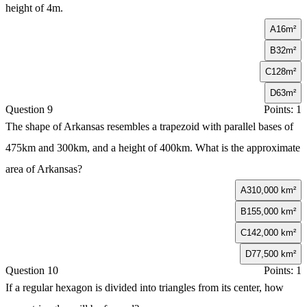
height of 4m.
A
16m²
B
32m²
C
128m²
D
63m²
Question 9
Points: 1
The shape of Arkansas resembles a trapezoid with parallel bases of
475km and 300km, and a height of 400km. What is the approximate
area of Arkansas?
A
310,000 km²
B
155,000 km²
C
142,000 km²
D
77,500 km²
Question 10
Points: 1
If a regular hexagon is divided into triangles from its center, how