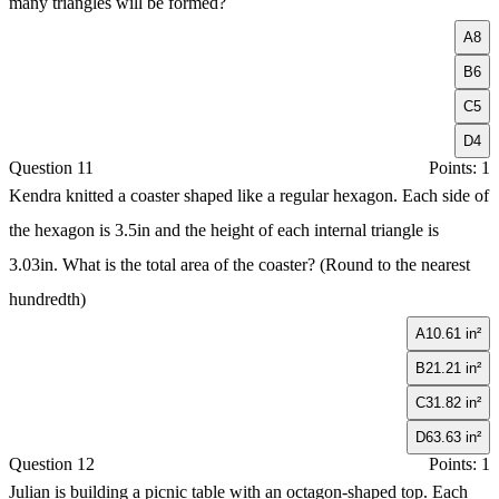
many triangles will be formed?
A
8
B
6
C
5
D
4
Question 11
Points: 1
Kendra knitted a coaster shaped like a regular hexagon. Each side of
the hexagon is 3.5in and the height of each internal triangle is
3.03in. What is the total area of the coaster? (Round to the nearest
hundredth)
A
10.61 in²
B
21.21 in²
C
31.82 in²
D
63.63 in²
Question 12
Points: 1
Julian is building a picnic table with an octagon-shaped top. Each