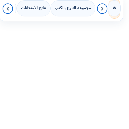
مجموعة التبرع بالكتب
نتائج الامتحانات
كويزات 
🔥