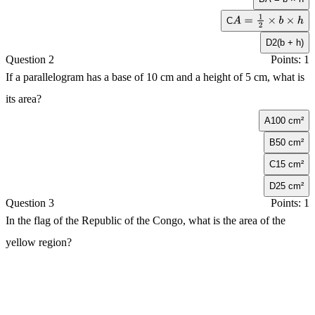
C
A
=
1
2
×
b
×
h
D
2(b + h)
Question 2
Points: 1
If a parallelogram has a base of 10 cm and a height of 5 cm, what is
its area?
A
100 cm²
B
50 cm²
C
15 cm²
D
25 cm²
Question 3
Points: 1
In the flag of the Republic of the Congo, what is the area of the
yellow region?