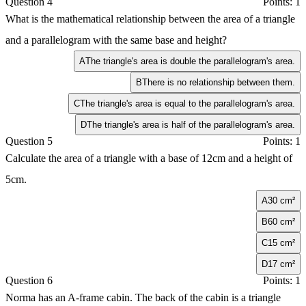
Question 4
Points: 1
What is the mathematical relationship between the area of a triangle
and a parallelogram with the same base and height?
A
The triangle's area is double the parallelogram's area.
B
There is no relationship between them.
C
The triangle's area is equal to the parallelogram's area.
D
The triangle's area is half of the parallelogram's area.
Question 5
Points: 1
Calculate the area of a triangle with a base of 12cm and a height of
5cm.
A
30 cm²
B
60 cm²
C
15 cm²
D
17 cm²
Question 6
Points: 1
Norma has an A-frame cabin. The back of the cabin is a triangle