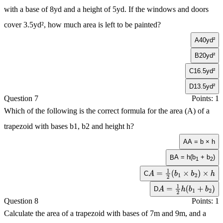
with a base of 8yd and a height of 5yd. If the windows and doors
cover 3.5yd², how much area is left to be painted?
A
40yd²
B
20yd²
C
16.5yd²
D
13.5yd²
Question 7
Points: 1
Which of the following is the correct formula for the area (A) of a
trapezoid with bases b1, b2 and height h?
A
A = b × h
A = h(b
+ b
)
B
1
2
C
A
=
1
2
(
b
1
×
b
2
)
×
h
D
A
=
1
2
h
(
b
1
+
b
2
)
Question 8
Points: 1
Calculate the area of a trapezoid with bases of 7m and 9m, and a