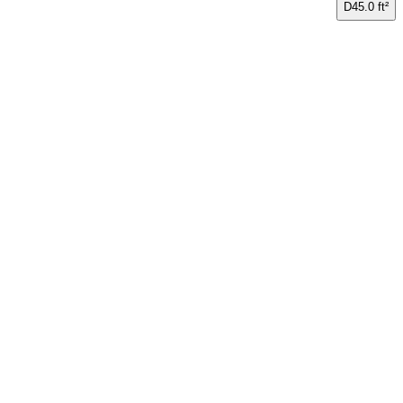
D
45.0 ft²