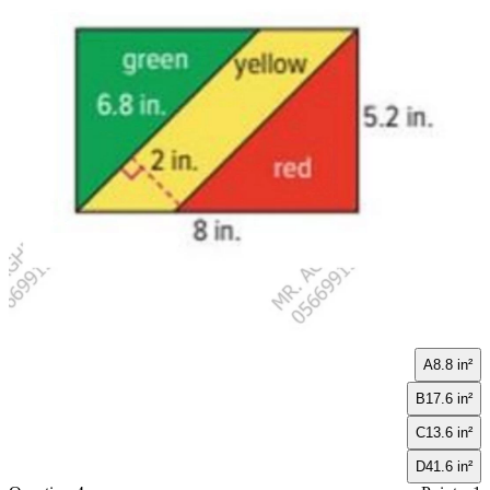
A
8.8 in²
B
17.6 in²
C
13.6 in²
D
41.6 in²