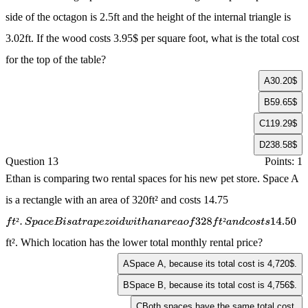
side of the octagon is 2.5ft and the height of the internal triangle is
3.02ft. If the wood costs 3.95$ per square foot, what is the total cost
for the top of the table?
A
30.20$
B
59.65$
C
119.29$
D
238.58$
Question 13
Points: 1
Ethan is comparing two rental spaces for his new pet store. Space A
is a rectangle with an area of 320ft² and costs 14.75
²
²
f
t
²
.
S
p
a
c
e
B
i
s
a
t
r
a
p
e
z
o
i
d
w
i
t
h
a
n
a
r
e
a
o
f
328
f
t
²
a
n
d
c
o
s
t
s
14.50
ft². Which location has the lower total monthly rental price?
A
Space A, because its total cost is 4,720$.
B
Space B, because its total cost is 4,756$.
C
Both spaces have the same total cost.