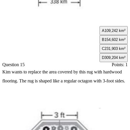
A
109,242 km²
B
154,602 km²
C
231,903 km²
D
309,204 km²
Question 15
Points: 1
Kim wants to replace the area covered by this rug with hardwood
flooring. The rug is shaped like a regular octagon with 3-foot sides.