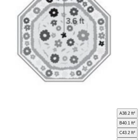
A
38.2 ft²
B
40.1 ft²
C
43.2 ft²