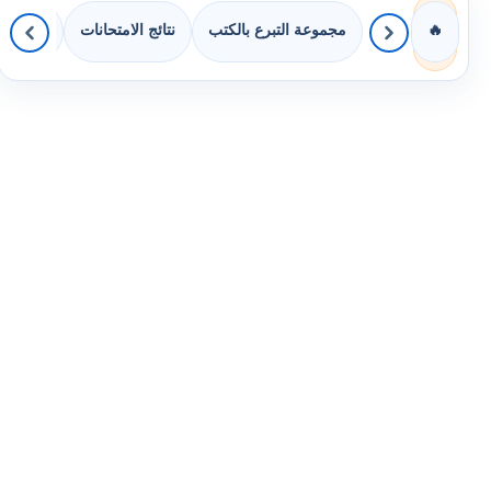
مجموعة التبرع بالكتب
نتائج الامتحانات
كويزات 
🔥