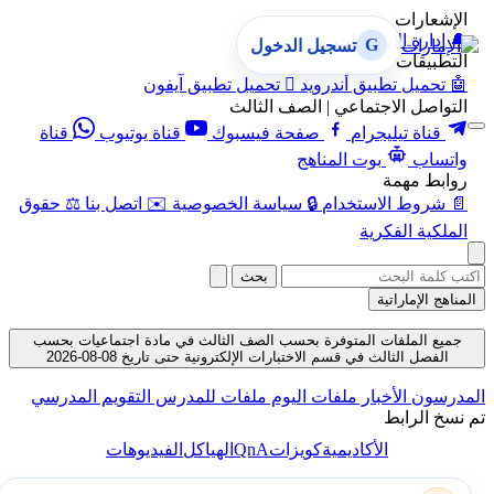
الإشعارات
🔔
إدارة الإشعارات
G
تسجيل الدخول
التطبيقات
🤖
تحميل تطبيق أندرويد

تحميل تطبيق آيفون
التواصل الاجتماعي | الصف الثالث
قناة تيليجرام
صفحة فيسبوك
قناة يوتيوب
قناة
واتساب
بوت المناهج
روابط مهمة
📄
شروط الاستخدام
🔒
سياسة الخصوصية
✉️
اتصل بنا
⚖️
حقوق
الملكية الفكرية
بحث
المناهج الإماراتية
جميع الملفات المتوفرة بحسب الصف الثالث في مادة اجتماعيات بحسب
الفصل الثالث في قسم الاختبارات الإلكترونية حتى تاريخ 08-08-2026
المدرسون
الأخبار
ملفات اليوم
ملفات للمدرس
التقويم المدرسي
تم نسخ الرابط
QnA
الأكاديمية
كويزات
الهياكل
الفيديوهات