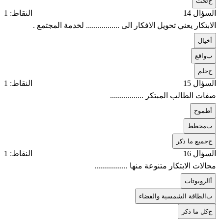
ج
تحت
السؤال 14
النقاط: 1
الابتكار يعني تحويل الافكار الى ................. لخدمة المجتمع .
أ
خيال
ب
واقع
ج
حلم
السؤال 15
النقاط: 1
صفات الطالب المبتكر .................
أ
طموح
ب
مخطط
ج
جميع ما ذكر
السؤال 16
النقاط: 1
مجالات الابتكار متنوعة منها .................
أ
الروبوتات
ب
الطاقة الشمسية والفضاء
ج
كل ما ذكر