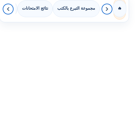
مجموعة التبرع بالكتب
نتائج الامتحانات
كويزات 
🔥