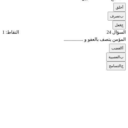
أ
خلق
ب
تصرف
ج
فعل
السؤال 24
النقاط: 1
المؤمن يتصف بالعفو و .................
أ
الغضب
ب
العصبية
ج
التسامح