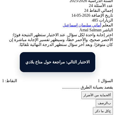
السنة الدراسية
2025/2026
عدد الأسئلة
24
إجمالي النقاط
24
تاريخ الإضافة
2026-05-14
الزيارات
485
المعلم
أماني سليمان إسماعيل
الناشر
Amal Salman
اختر إجابة واحدة لكل سؤال. عند الاختيار ستظهر النتيجة فورًا:
الأخضر صحيح، والأحمر خطأ، وسيظهر تفسير الإجابة مباشرة إن
كان متوفرًا. وبعد آخر سؤال ستظهر الدرجة النهائية تلقائيًا.
الاختبار التالي: مراجعة حول مناخ بلادي
السؤال 1
النقاط: 1
يقصد بصيانة الطرق .................
أ
الحماية من الأضرار
ب
الرصف
ج
كل ما ذكر