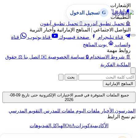
الإشعارات
🔔
إدارة الإشعارات
G
تسجيل الدخول
التطبيقات
🤖
تحميل تطبيق أندرويد

تحميل تطبيق آيفون
التواصل الاجتماعي | المناهج الإماراتية وأخبار التربية
قناة تيليجرام
صفحة فيسبوك
قناة يوتيوب
قناة
واتساب
بوت المناهج
روابط مهمة
📄
شروط الاستخدام
🔒
سياسة الخصوصية
✉️
اتصل بنا
⚖️
حقوق
الملكية الفكرية
بحث
المناهج الإماراتية
جميع الملفات المتوفرة في قسم الاختبارات الإلكترونية حتى تاريخ 09-08-
2026
المدرسون
الأخبار
ملفات اليوم
ملفات للمدرس
التقويم المدرسي
تم نسخ الرابط
QnA
الأكاديمية
كويزات
الهياكل
الفيديوهات