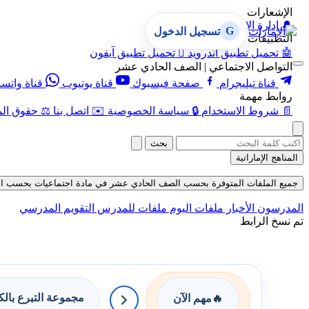
الإشعارات
🔔
إدارة الإشعارات
G
تسجيل الدخول
التطبيقات
🤖
تحميل تطبيق أندرويد

تحميل تطبيق آيفون
التواصل الاجتماعي | الصف الحادي عشر
قناة تيليجرام
صفحة فيسبوك
قناة يوتيوب
قناة واتس
روابط مهمة
📄
شروط الاستخدام
🔒
سياسة الخصوصية
✉️
اتصل بنا
⚖️
حقوق الم
بحث
المناهج الإماراتية
جميع الملفات المتوفرة بحسب الصف الحادي عشر في مادة اجتماعيات بحسب الفصل الثال
المدرسون
الأخبار
ملفات اليوم
ملفات للمدرس
التقويم المدرسي
تم نسخ الرابط
مجموعة التبرع بال
🔥
مهم الآن