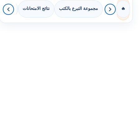
مجموعة التبرع بالكتب
نتائج الامتحانات
كويزات 
🔥