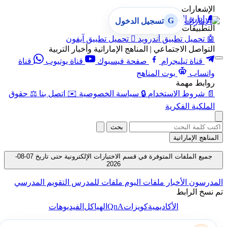
الإشعارات
🔔
إدارة الإشعارات
G
تسجيل الدخول
التطبيقات
🤖
تحميل تطبيق أندرويد

تحميل تطبيق آيفون
التواصل الاجتماعي | المناهج الإماراتية وأخبار التربية
قناة تيليجرام
صفحة فيسبوك
قناة يوتيوب
قناة
واتساب
بوت المناهج
روابط مهمة
📄
شروط الاستخدام
🔒
سياسة الخصوصية
✉️
اتصل بنا
⚖️
حقوق
الملكية الفكرية
بحث
المناهج الإماراتية
جميع الملفات المتوفرة في قسم الاختبارات الإلكترونية حتى تاريخ 07-08-
2026
المدرسون
الأخبار
ملفات اليوم
ملفات للمدرس
التقويم المدرسي
تم نسخ الرابط
QnA
الأكاديمية
كويزات
الهياكل
الفيديوهات