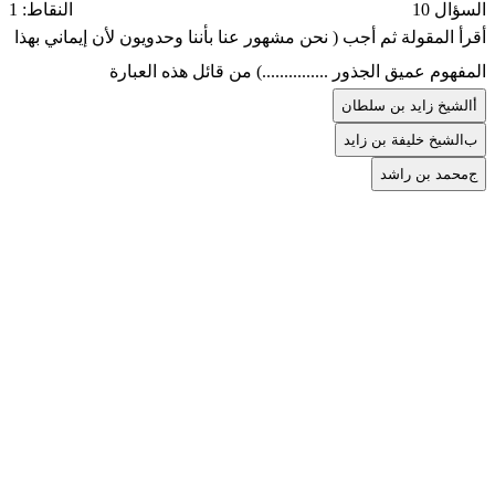
السؤال 10
النقاط: 1
أقرأ المقولة ثم أجب ( نحن مشهور عنا بأننا وحدويون لأن إيماني بهذا
المفهوم عميق الجذور ...............) من قائل هذه العبارة
أ
الشيخ زايد بن سلطان
ب
الشيخ خليفة بن زايد
ج
محمد بن راشد