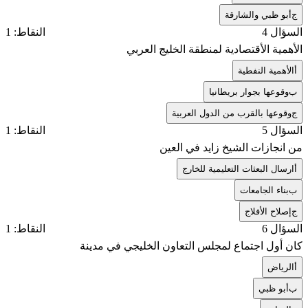
ج
أبو ظبي والشارقة
السؤال 4
النقاط: 1
الأهمية الأقتصادية لمنطقة الخليج العربي
أ
الأهمية النفطية
ب
وقوعها بجوار بريطانيا
ج
وقوعها بالقرب من الدول العربية
السؤال 5
النقاط: 1
من انجازات الشيخ زايد في العين
أ
ارسال البعثات التعليمية للخارج
ب
بناء الجامعات
ج
إصلاح الأفلاج
السؤال 6
النقاط: 1
كان أول اجتماع لمجلس التعاون الخليجي في مدينة
أ
الرياض
ب
أبو ظبي