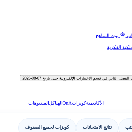
اب
بوت المناهج
لكية الفكرية
لثاني في قسم الاختبارات الإلكترونية حتى تاريخ 07-08-2026
QnA
الأكاديمية
كويزات
الهياكل
الفيديوهات
كتب
نتائج الامتحانات
كويزات لجميع الصفوف