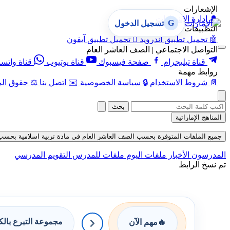
الإشعارات
🔔
إدارة الإشعارات
G
تسجيل الدخول
التطبيقات
🤖
تحميل تطبيق أندرويد

تحميل تطبيق آيفون
التواصل الاجتماعي | الصف العاشر العام
قناة تيليجرام
صفحة فيسبوك
قناة يوتيوب
قناة واتس
روابط مهمة
📄
شروط الاستخدام
🔒
سياسة الخصوصية
✉️
اتصل بنا
⚖️
حقوق الم
بحث
المناهج الإماراتية
جميع الملفات المتوفرة بحسب الصف العاشر العام في مادة تربية اسلامية بحسب الفصل ا
المدرسون
الأخبار
ملفات اليوم
ملفات للمدرس
التقويم المدرسي
تم نسخ الرابط
مجموعة التبرع بال
🔥
مهم الآن