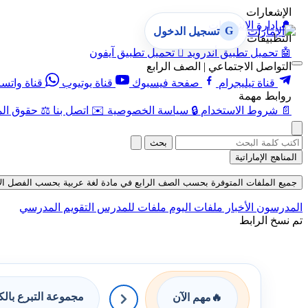
الإشعارات
🔔
إدارة الإشعارات
G
تسجيل الدخول
التطبيقات
🤖
تحميل تطبيق أندرويد

تحميل تطبيق آيفون
التواصل الاجتماعي | الصف الرابع
قناة تيليجرام
صفحة فيسبوك
قناة يوتيوب
قناة واتس
روابط مهمة
📄
شروط الاستخدام
🔒
سياسة الخصوصية
✉️
اتصل بنا
⚖️
حقوق الم
بحث
المناهج الإماراتية
جميع الملفات المتوفرة بحسب الصف الرابع في مادة لغة عربية بحسب الفصل الأول في 
المدرسون
الأخبار
ملفات اليوم
ملفات للمدرس
التقويم المدرسي
تم نسخ الرابط
مجموعة التبرع بال
🔥
مهم الآن