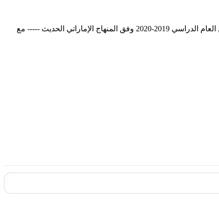
الصف الرابع لغة عربية ورق عمل درس أمير الجمل الصغير , الوطن يعيش فينا كما نعيش فيه, التمييز بين الجملة والتركيب. للفصل الأول من العام الدراسي 2019-2020 وفق المنهاج الإماراتي الحديث ----- مع