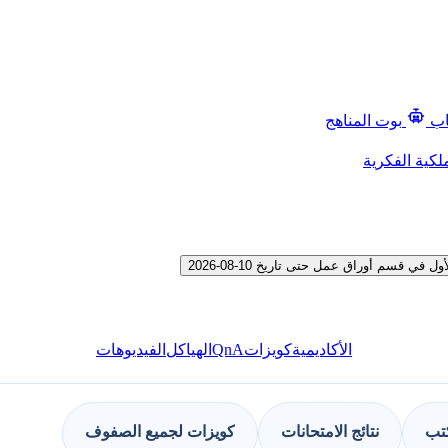
اب
بوت المناهج
لكية الفكرية
قسم أوراق عمل حتى تاريخ 10-08-2026
QnA
الأكاديمية
كويزات
الهياكل
الفيديوهات
كتب
نتائج الامتحانات
كويزات لجميع الصفوف