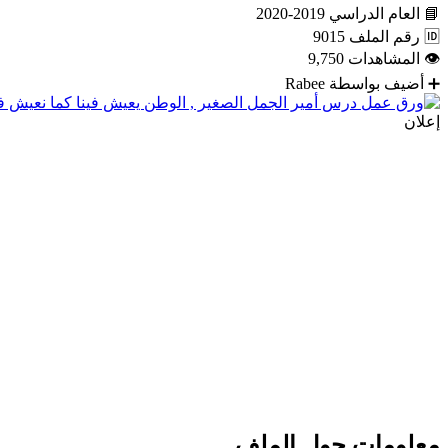
📘
العام الدراسي
2019-2020
🆔
رقم الملف
9015
👁
المشاهدات
9,750
➕
أضيف بواسطة
Rabee
إعلان
معلومات حول الملف