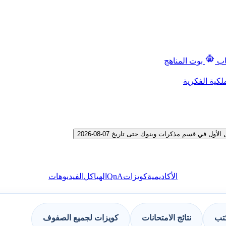
اب
بوت المناهج
لكية الفكرية
ي قسم مذكرات وبنوك حتى تاريخ 07-08-2026
QnA
الأكاديمية
كويزات
الهياكل
الفيديوهات
كتب
نتائج الامتحانات
كويزات لجميع الصفوف