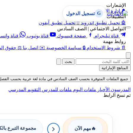
الإشعارات
🔔
إدارة الإشعارات
G
تسجيل الدخول
التطبيقات
🤖
تحميل تطبيق أندرويد

تحميل تطبيق آيفون
التواصل الاجتماعي | الصف السادس
قناة تيليجرام
صفحة فيسبوك
قناة يوتيوب
قناة واتس
روابط مهمة
📄
شروط الاستخدام
🔒
سياسة الخصوصية
✉️
اتصل بنا
⚖️
حقوق الم
بحث
المناهج الإماراتية
جميع الملفات المتوفرة بحسب الصف السادس في مادة لغة عربية بحسب الفصل الأول ف
المدرسون
الأخبار
ملفات اليوم
ملفات للمدرس
التقويم المدرسي
تم نسخ الرابط
مجموعة التبرع بال
🔥
مهم الآن