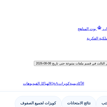
اب
بوت المناهج
لكية الفكرية
في قسم ملفات متنوعة حتى تاريخ 08-08-2026
QnA
الأكاديمية
كويزات
الهياكل
الفيديوهات
كتب
نتائج الامتحانات
كويزات لجميع الصفوف