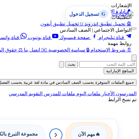
الإشعارات
🔔
إدارة الإشعارات
G
تسجيل الدخول
التطبيقات
🤖
تحميل تطبيق أندرويد

تحميل تطبيق آيفون
التواصل الاجتماعي | الصف السادس
قناة تيليجرام
صفحة فيسبوك
قناة يوتيوب
قناة واتس
روابط مهمة
📄
شروط الاستخدام
🔒
سياسة الخصوصية
✉️
اتصل بنا
⚖️
حقوق الم
بحث
المناهج الإماراتية
جميع الملفات المتوفرة بحسب الصف السادس في مادة لغة عربية بحسب الفصل الثالث 
المدرسون
الأخبار
ملفات اليوم
ملفات للمدرس
التقويم المدرسي
تم نسخ الرابط
مجموعة التبرع بال
🔥
مهم الآن