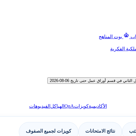
اب
بوت المناهج
لكية الفكرية
في قسم أوراق عمل حتى تاريخ 06-08-2026
QnA
الأكاديمية
كويزات
الهياكل
الفيديوهات
كتب
نتائج الامتحانات
كويزات لجميع الصفوف