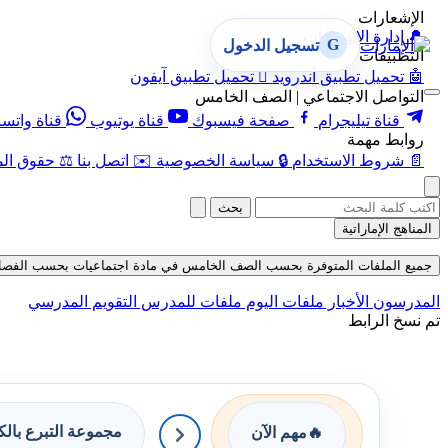
الإشعارات
🔔
إدارة الإشعارات
G
تسجيل الدخول
التطبيقات
🤖
تحميل تطبيق أندرويد

تحميل تطبيق آيفون
التواصل الاجتماعي | الصف الخامس
قناة تيليجرام
صفحة فيسبوك
قناة يوتيوب
قناة واتس
روابط مهمة
📄
شروط الاستخدام
🔒
سياسة الخصوصية
✉️
اتصل بنا
⚖️
حقوق الم
بحث
المناهج الإماراتية
جميع الملفات المتوفرة بحسب الصف الخامس في مادة اجتماعيات بحسب الفصل الثاني 
المدرسون
الأخبار
ملفات اليوم
ملفات للمدرس
التقويم المدرسي
تم نسخ الرابط
مجموعة التبرع بال
🔥
مهم الآن