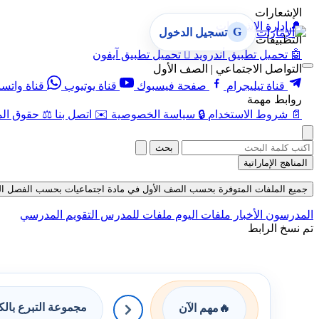
الإشعارات
🔔
إدارة الإشعارات
G
تسجيل الدخول
التطبيقات
🤖
تحميل تطبيق أندرويد

تحميل تطبيق آيفون
التواصل الاجتماعي | الصف الأول
قناة تيليجرام
صفحة فيسبوك
قناة يوتيوب
قناة واتس
روابط مهمة
📄
شروط الاستخدام
🔒
سياسة الخصوصية
✉️
اتصل بنا
⚖️
حقوق الم
بحث
المناهج الإماراتية
جميع الملفات المتوفرة بحسب الصف الأول في مادة اجتماعيات بحسب الفصل الثالث ف
المدرسون
الأخبار
ملفات اليوم
ملفات للمدرس
التقويم المدرسي
تم نسخ الرابط
مجموعة التبرع بال
🔥
مهم الآن