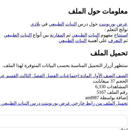
معلومات حول الملف
عرض
بوربوينت
حول درس
النبات
الطبيعي
في
بلادي
نواتج التعلم :
استنتاج
مفهوم
النبات
الطبيعي
ثم
المقارنة
بين أنواع
النبات
الطبيعي
ثم
التعرف
على أهمية
النبات
الطبيعي
تحميل الملف
ستظهر أزرار التحميل المناسبة بحسب البيانات المتوفرة لهذا الملف.
الصف
الصف الأول
المادة
اجتماعيات
الفصل
الفصل الثالث
القسم
عرو
الحجم
37 ميغابايت
المشاهدات
6,330
رقم الملف
5167
إضافة بواسطة
aml987
تحميل الملف من رابط خارجي
عرض بوربوينت درس النبات الطبيعي ف