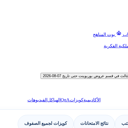
اب
بوت المناهج
لكية الفكرية
ي قسم عروض بوربوينت حتى تاريخ 07-08-2026
QnA
الأكاديمية
كويزات
الهياكل
الفيديوهات
كتب
نتائج الامتحانات
كويزات لجميع الصفوف