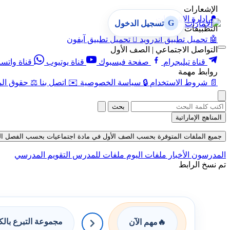
الإشعارات
🔔
إدارة الإشعارات
G
تسجيل الدخول
التطبيقات
🤖
تحميل تطبيق أندرويد

تحميل تطبيق آيفون
التواصل الاجتماعي | الصف الأول
قناة تيليجرام
صفحة فيسبوك
قناة يوتيوب
قناة واتس
روابط مهمة
📄
شروط الاستخدام
🔒
سياسة الخصوصية
✉️
اتصل بنا
⚖️
حقوق الم
بحث
المناهج الإماراتية
جميع الملفات المتوفرة بحسب الصف الأول في مادة اجتماعيات بحسب الفصل الثالث في
المدرسون
الأخبار
ملفات اليوم
ملفات للمدرس
التقويم المدرسي
تم نسخ الرابط
مجموعة التبرع بال
🔥
مهم الآن