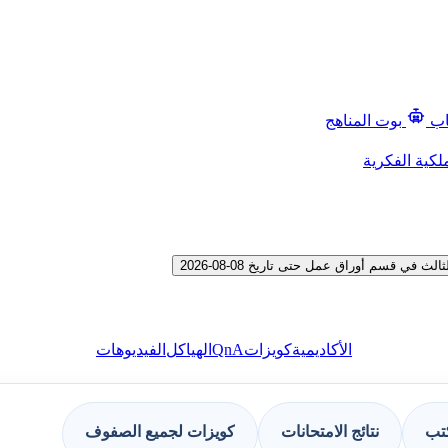
اب
بوت المناهج
لكية الفكرية
 قسم أوراق عمل حتى تاريخ 08-08-2026
QnA
الأكاديمية
كويزات
الهياكل
الفيديوهات
كتب
نتائج الامتحانات
كويزات لجميع الصفوف