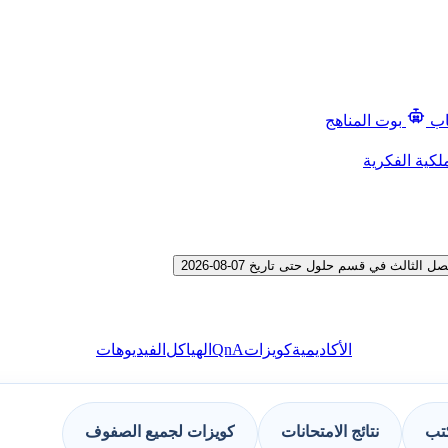
اب
بوت المناهج
لكية الفكرية
لث في قسم حلول حتى تاريخ 07-08-2026
QnA
الأكاديمية
كويزات
الهياكل
الفيديوهات
كتب
نتائج الامتحانات
كويزات لجميع الصفوف