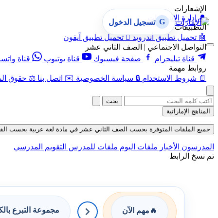
الإشعارات
🔔
إدارة الإشعارات
G
تسجيل الدخول
التطبيقات
🤖
تحميل تطبيق أندرويد

تحميل تطبيق آيفون
التواصل الاجتماعي | الصف الثاني عشر
قناة تيليجرام
صفحة فيسبوك
قناة يوتيوب
قناة واتس
روابط مهمة
📄
شروط الاستخدام
🔒
سياسة الخصوصية
✉️
اتصل بنا
⚖️
حقوق الم
بحث
المناهج الإماراتية
جميع الملفات المتوفرة بحسب الصف الثاني عشر في مادة لغة عربية بحسب الفصل الثا
المدرسون
الأخبار
ملفات اليوم
ملفات للمدرس
التقويم المدرسي
تم نسخ الرابط
مجموعة التبرع بال
🔥
مهم الآن