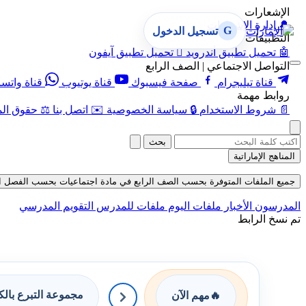
الإشعارات
🔔
إدارة الإشعارات
G
تسجيل الدخول
التطبيقات
🤖
تحميل تطبيق أندرويد

تحميل تطبيق آيفون
التواصل الاجتماعي | الصف الرابع
قناة تيليجرام
صفحة فيسبوك
قناة يوتيوب
قناة واتس
روابط مهمة
📄
شروط الاستخدام
🔒
سياسة الخصوصية
✉️
اتصل بنا
⚖️
حقوق الم
بحث
المناهج الإماراتية
جميع الملفات المتوفرة بحسب الصف الرابع في مادة اجتماعيات بحسب الفصل الثاني في
المدرسون
الأخبار
ملفات اليوم
ملفات للمدرس
التقويم المدرسي
تم نسخ الرابط
مجموعة التبرع بال
🔥
مهم الآن