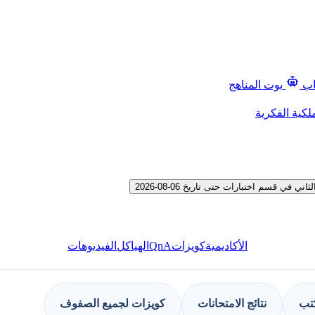
اب
بوت المناهج
لكية الفكرية
 قسم اختبارات حتى تاريخ 06-08-2026
QnA
الأكاديمية
كويزات
الهياكل
الفيديوهات
كتب
نتائج الامتحانات
كويزات لجميع الصفوف