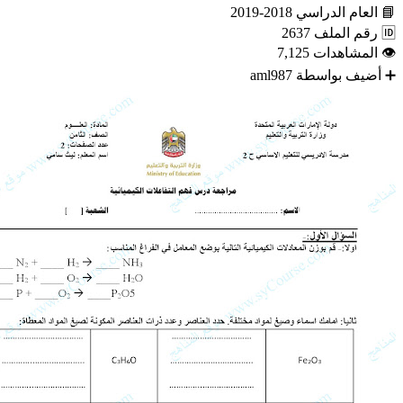
📘
العام الدراسي
2018-2019
🆔
رقم الملف
2637
👁
المشاهدات
7,125
➕
أضيف بواسطة
aml987