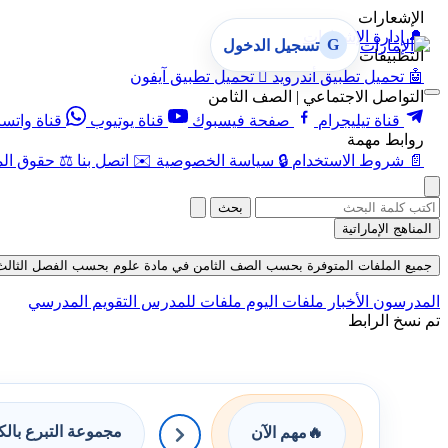
الإشعارات
🔔
إدارة الإشعارات
G
تسجيل الدخول
التطبيقات
🤖
تحميل تطبيق أندرويد

تحميل تطبيق آيفون
التواصل الاجتماعي | الصف الثامن
قناة تيليجرام
صفحة فيسبوك
قناة يوتيوب
قناة واتس
روابط مهمة
📄
شروط الاستخدام
🔒
سياسة الخصوصية
✉️
اتصل بنا
⚖️
حقوق الم
بحث
المناهج الإماراتية
جميع الملفات المتوفرة بحسب الصف الثامن في مادة علوم بحسب الفصل الثالث في قسم 
المدرسون
الأخبار
ملفات اليوم
ملفات للمدرس
التقويم المدرسي
تم نسخ الرابط
مجموعة التبرع بال
🔥
مهم الآن