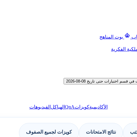
اب
بوت المناهج
لكية الفكرية
اختبارات حتى تاريخ 08-08-2026
QnA
الأكاديمية
كويزات
الهياكل
الفيديوهات
كتب
نتائج الامتحانات
كويزات لجميع الصفوف