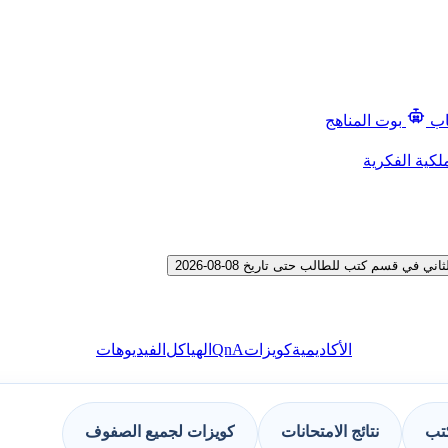
اب
بوت المناهج
لكية الفكرية
 قسم كتب للطالب حتى تاريخ 08-08-2026
QnA
الأكاديمية
كويزات
الهياكل
الفيديوهات
كتب
نتائج الامتحانات
كويزات لجميع الصفوف