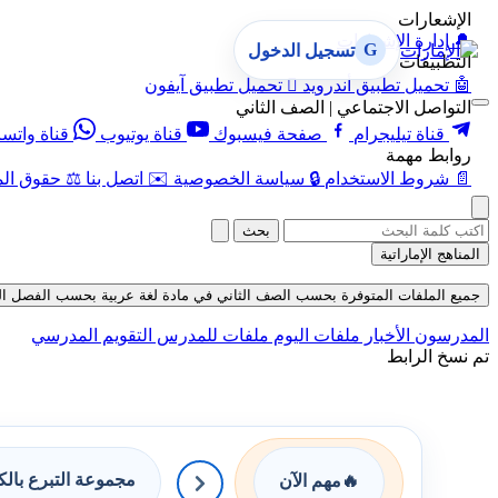
الإشعارات
🔔
إدارة الإشعارات
G
تسجيل الدخول
التطبيقات
🤖
تحميل تطبيق أندرويد

تحميل تطبيق آيفون
التواصل الاجتماعي | الصف الثاني
قناة تيليجرام
صفحة فيسبوك
قناة يوتيوب
قناة واتس
روابط مهمة
📄
شروط الاستخدام
🔒
سياسة الخصوصية
✉️
اتصل بنا
⚖️
حقوق الم
بحث
المناهج الإماراتية
جميع الملفات المتوفرة بحسب الصف الثاني في مادة لغة عربية بحسب الفصل الثاني في
المدرسون
الأخبار
ملفات اليوم
ملفات للمدرس
التقويم المدرسي
تم نسخ الرابط
مجموعة التبرع بال
🔥
مهم الآن