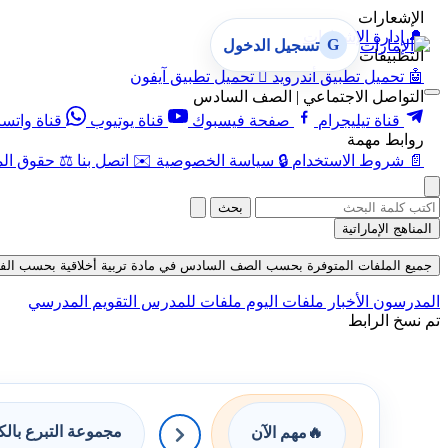
الإشعارات
🔔
إدارة الإشعارات
G
تسجيل الدخول
التطبيقات
🤖
تحميل تطبيق أندرويد

تحميل تطبيق آيفون
التواصل الاجتماعي | الصف السادس
قناة تيليجرام
صفحة فيسبوك
قناة يوتيوب
قناة واتس
روابط مهمة
📄
شروط الاستخدام
🔒
سياسة الخصوصية
✉️
اتصل بنا
⚖️
حقوق الم
بحث
المناهج الإماراتية
جميع الملفات المتوفرة بحسب الصف السادس في مادة تربية أخلاقية بحسب الفصل الأو
المدرسون
الأخبار
ملفات اليوم
ملفات للمدرس
التقويم المدرسي
تم نسخ الرابط
مجموعة التبرع بال
🔥
مهم الآن