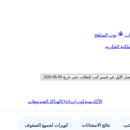
اب
بوت المناهج
لكية الفكرية
ل في قسم كتب للطالب حتى تاريخ 09-08-2026
QnA
الأكاديمية
كويزات
الهياكل
الفيديوهات
كتب
نتائج الامتحانات
كويزات لجميع الصفوف