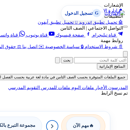
الإشعارات
🔔
إدارة الإشعارات
G
تسجيل الدخول
التطبيقات
🤖
تحميل تطبيق أندرويد

تحميل تطبيق آيفون
التواصل الاجتماعي | الصف الثامن
قناة تيليجرام
صفحة فيسبوك
قناة يوتيوب
قناة واتس
روابط مهمة
📄
شروط الاستخدام
🔒
سياسة الخصوصية
✉️
اتصل بنا
⚖️
حقوق الم
بحث
المناهج الإماراتية
جميع الملفات المتوفرة بحسب الصف الثامن في مادة لغة عربية بحسب الفصل الثالث ف
المدرسون
الأخبار
ملفات اليوم
ملفات للمدرس
التقويم المدرسي
تم نسخ الرابط
مجموعة التبرع بال
🔥
مهم الآن