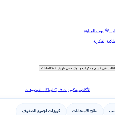
اب
بوت المناهج
لكية الفكرية
ي قسم مذكرات وبنوك حتى تاريخ 06-08-2026
QnA
الأكاديمية
كويزات
الهياكل
الفيديوهات
كتب
نتائج الامتحانات
كويزات لجميع الصفوف