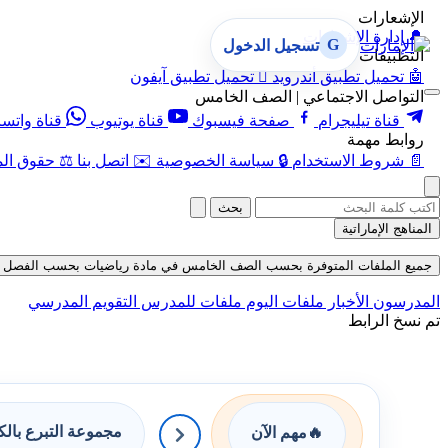
الإشعارات
🔔
إدارة الإشعارات
G
تسجيل الدخول
التطبيقات
🤖
تحميل تطبيق أندرويد

تحميل تطبيق آيفون
التواصل الاجتماعي | الصف الخامس
قناة تيليجرام
صفحة فيسبوك
قناة يوتيوب
قناة واتس
روابط مهمة
📄
شروط الاستخدام
🔒
سياسة الخصوصية
✉️
اتصل بنا
⚖️
حقوق الم
بحث
المناهج الإماراتية
جميع الملفات المتوفرة بحسب الصف الخامس في مادة رياضيات بحسب الفصل الثالث في
المدرسون
الأخبار
ملفات اليوم
ملفات للمدرس
التقويم المدرسي
تم نسخ الرابط
مجموعة التبرع بال
🔥
مهم الآن