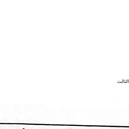
لثالث