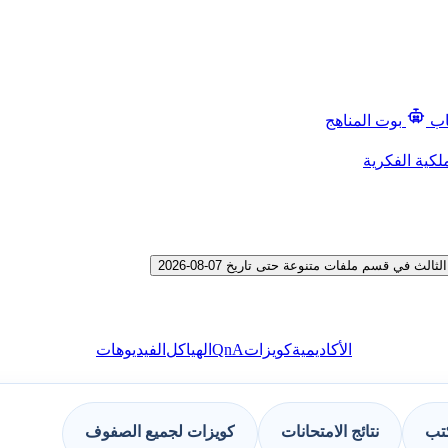
اب
بوت المناهج
لكية الفكرية
 قسم ملفات متنوعة حتى تاريخ 07-08-2026
QnA
الأكاديمية
كويزات
الهياكل
الفيديوهات
كتب
نتائج الامتحانات
كويزات لجميع الصفوف