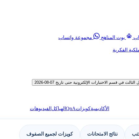
اب
بوت المناهج
مجموعة واتساب
لكية الفكرية
ي قسم الاختبارات الإلكترونية حتى تاريخ 07-08-2026
QnA
الأكاديمية
كويزات
الهياكل
الفيديوهات
كتب
نتائج الامتحانات
كويزات لجميع الصفوف