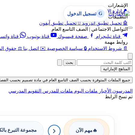
الإشعارات
🔔
إدارة الإشعارات
G
تسجيل الدخول
التطبيقات
🤖
تحميل تطبيق أندرويد

تحميل تطبيق آيفون
التواصل الاجتماعي | الصف التاسع العام
قناة تيليجرام
صفحة فيسبوك
قناة يوتيوب
قناة واتس
روابط مهمة
📄
شروط الاستخدام
🔒
سياسة الخصوصية
✉️
اتصل بنا
⚖️
حقوق الم
بحث
المناهج الإماراتية
جميع الملفات المتوفرة بحسب الصف التاسع العام في مادة تصميم بحسب الفصل الثالث ف
المدرسون
الأخبار
ملفات اليوم
ملفات للمدرس
التقويم المدرسي
تم نسخ الرابط
مجموعة التبرع بال
🔥
مهم الآن